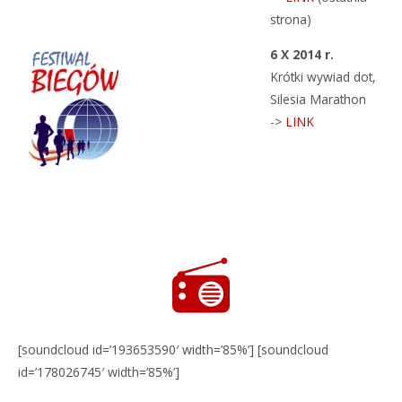
strona)
6 X 2014 r.
Krótki wywiad dot,
Silesia Marathon
->
LINK
[soundcloud id=’193653590′ width=’85%’] [soundcloud
id=’178026745′ width=’85%’]