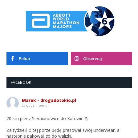
Polub
Obserwuj
FACEBOOK
Marek - drogadotokio.pl
23 godzin temu
20 km przez Siemianowice do Katowic 💪
Za tydzień o tej porze będę prasował swój underwear, a
następnie pakował go do walizki.