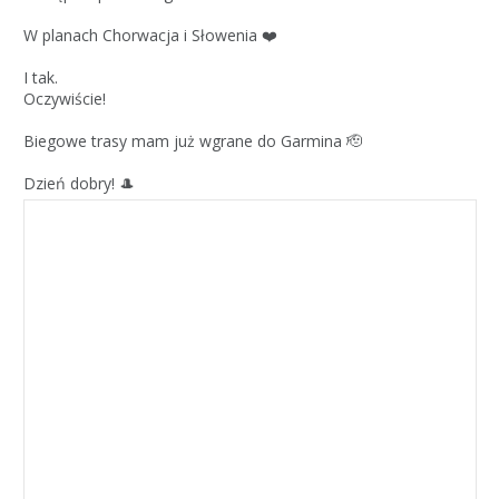
W planach Chorwacja i Słowenia ❤️
I tak.
Oczywiście!
Biegowe trasy mam już wgrane do Garmina 🫡
Dzień dobry! 🎩