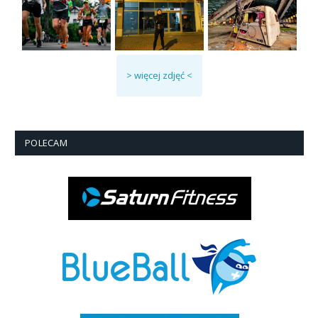
> więcej zdjęć <
POLECAM