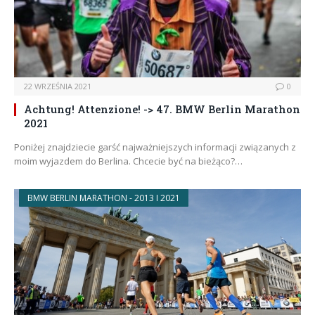
22 WRZEŚNIA 2021
0
Achtung! Attenzione! -> 47. BMW Berlin Marathon
2021
Poniżej znajdziecie garść najważniejszych informacji związanych z
moim wyjazdem do Berlina. Chcecie być na bieżąco?…
BMW BERLIN MARATHON - 2013 I 2021