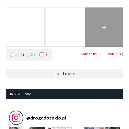
+
Zobacz na FB
·
Podziel się
21
0
3
Load more
INSTAGRAM
@
drogadotokio.pl