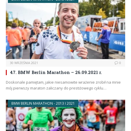
30 WRZEŚNIA 2021
0
47. BMW Berlin Marathon – 26.09.2021 r.
Doskonale pamiętam, jakie niesamowite wrażenie zrobił na mnie
mój pierwszy maraton zaliczany do prestiżowego cyklu…
BMW BERLIN MARATHON - 2013 I 2021