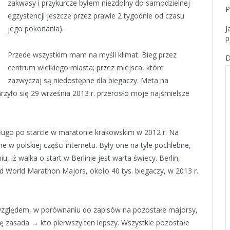
zakwasy i przykurcze byłem niezdolny do samodzielnej
P
egzystencji jeszcze przez prawie 2 tygodnie od czasu
jego pokonania).
J
p
Przede wszystkim mam na myśli klimat. Bieg przez
D
centrum wielkiego miasta; przez miejsca, które
zazwyczaj są niedostępne dla biegaczy. Meta na
zyło się 29 września 2013 r. przerosło moje najśmielsze
ługo po starcie w maratonie krakowskim w 2012 r. Na
 w polskiej części internetu. Były one na tyle pochlebne,
, iż walka o start w Berlinie jest warta świecy. Berlin,
 World Marathon Majors, około 40 tys. biegaczy, w 2013 r.
m względem, w porównaniu do zapisów na pozostałe majorsy,
się zasada → kto pierwszy ten lepszy. Wszystkie pozostałe