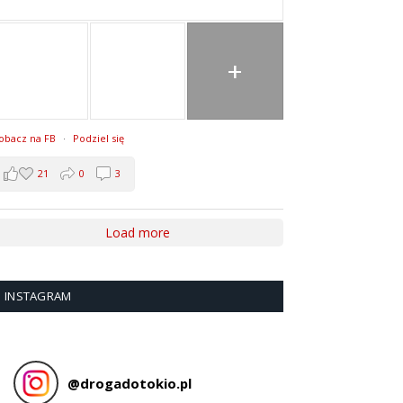
+
obacz na FB
·
Podziel się
21
0
3
Load more
INSTAGRAM
@
drogadotokio.pl