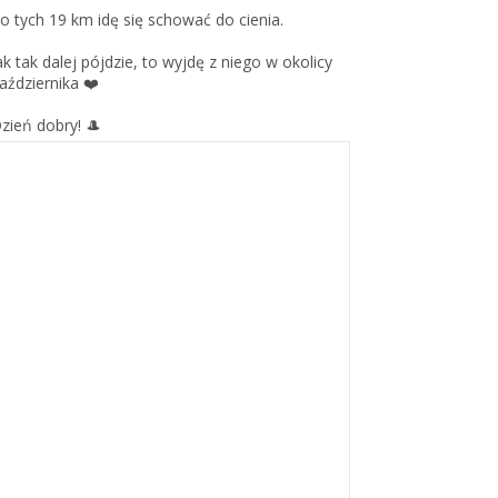
o tych 19 km idę się schować do cienia.
ak tak dalej pójdzie, to wyjdę z niego w okolicy
aździernika ❤️
zień dobry! 🎩