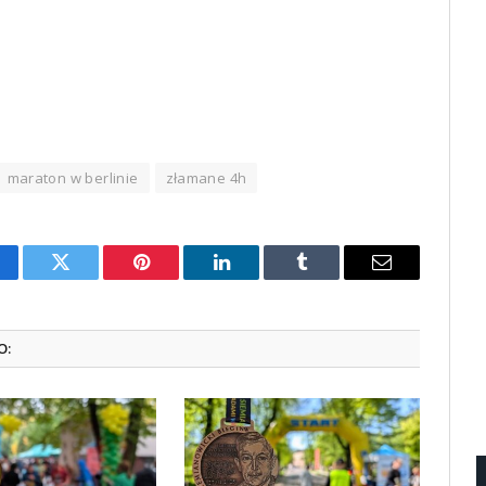
maraton w berlinie
złamane 4h
cebook
Twitter
Pinterest
LinkedIn
Tumblr
Email
O: