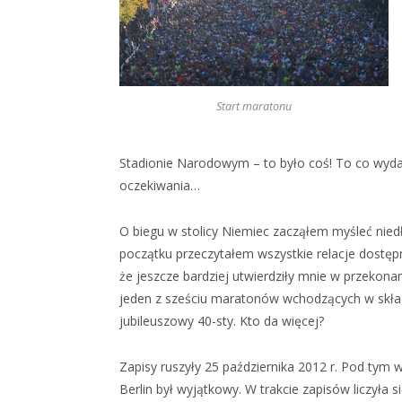
Start maratonu
Stadionie Narodowym – to było coś! To co wydar
oczekiwania…
O biegu w stolicy Niemiec zacząłem myśleć nied
początku przeczytałem wszystkie relacje dostępne
że jeszcze bardziej utwierdziły mnie w przekonaniu
jeden z sześciu maratonów wchodzących w skład
jubileuszowy 40-sty. Kto da więcej?
Zapisy ruszyły 25 października 2012 r. Pod ty
Berlin był wyjątkowy. W trakcie zapisów liczyła 