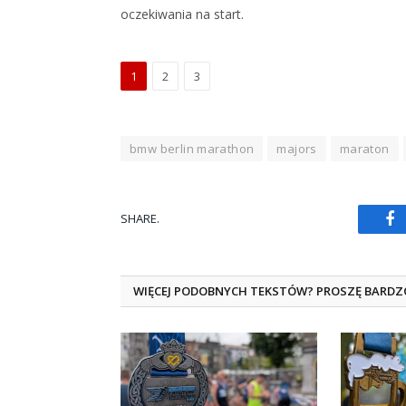
oczekiwania na start.
1
2
3
bmw berlin marathon
majors
maraton
SHARE.
Fa
WIĘCEJ PODOBNYCH TEKSTÓW? PROSZĘ BARDZ