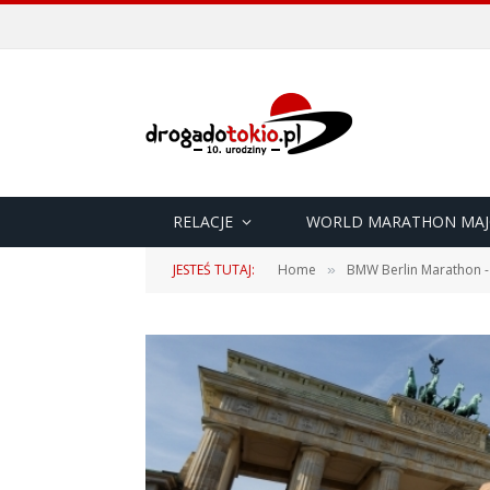
RELACJE
WORLD MARATHON MAJ
JESTEŚ TUTAJ:
Home
BMW Berlin Marathon -
»