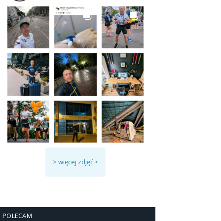
> więcej zdjęć <
POLECAM