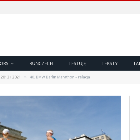
ORS
RUNCZECH
TESTUJĘ
TEKSTY
TA
 2013 i 2021
40. BMW Berlin Marathon – relacja
»