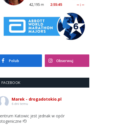
Polub
Obserwuj
FACEBOOK
Marek - drogadotokio.pl
6 dni temu
entrum Katowic jest jednak w opór
otogeniczne 🫡