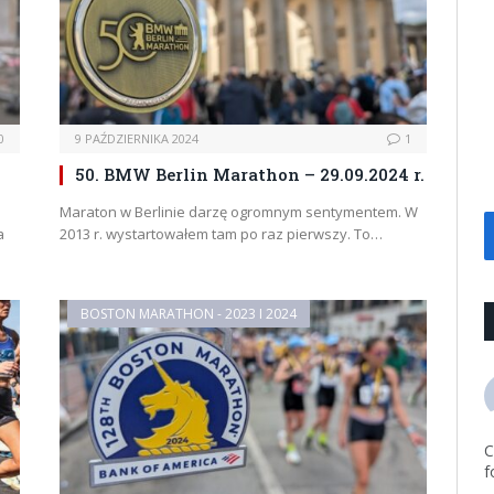
0
9 PAŹDZIERNIKA 2024
1
50. BMW Berlin Marathon – 29.09.2024 r.
Maraton w Berlinie darzę ogromnym sentymentem. W
a
2013 r. wystartowałem tam po raz pierwszy. To…
BOSTON MARATHON - 2023 I 2024
C
f