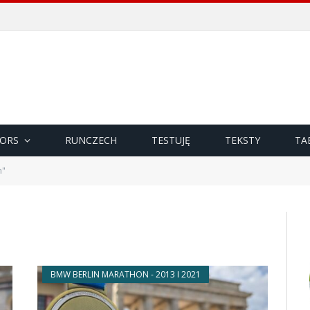
ORS
RUNCZECH
TESTUJĘ
TEKSTY
TA
n"
BMW BERLIN MARATHON - 2013 I 2021