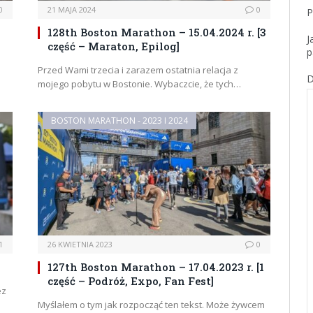
0
21 MAJA 2024
0
P
128th Boston Marathon – 15.04.2024 r. [3
J
część – Maraton, Epilog]
p
Przed Wami trzecia i zarazem ostatnia relacja z
D
mojego pobytu w Bostonie. Wybaczcie, że tych…
BOSTON MARATHON - 2023 I 2024
1
26 KWIETNIA 2023
0
127th Boston Marathon – 17.04.2023 r. [1
część – Podróż, Expo, Fan Fest]
ez
Myślałem o tym jak rozpocząć ten tekst. Może żywcem