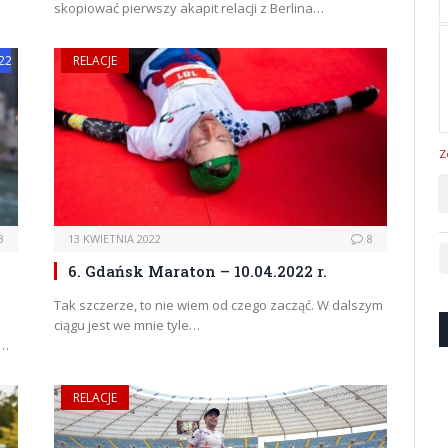
skopiować pierwszy akapit relacji z Berlina…
22
RELACJE
Z
3
13 KWIETNIA 2022
8
6. Gdańsk Maraton – 10.04.2022 r.
Tak szczerze, to nie wiem od czego zacząć. W dalszym
ciągu jest we mnie tyle…
e…
RELACJE