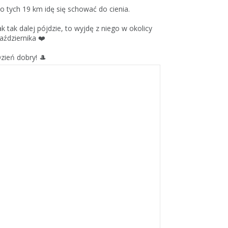
o tych 19 km idę się schować do cienia.
ak tak dalej pójdzie, to wyjdę z niego w okolicy
aździernika ❤️
zień dobry! 🎩