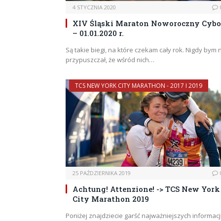
4 STYCZNIA 2020
XIV Śląski Maraton Noworoczny Cybo
– 01.01.2020 r.
Są takie biegi, na które czekam cały rok. Nigdy bym 
przypuszczał, że wśród nich…
TCS NEW YORK CITY MARATHON - 2017 I 2019
25 PAŹDZIERNIKA 2019
Achtung! Attenzione! -> TCS New York
City Marathon 2019
Poniżej znajdziecie garść najważniejszych informacj