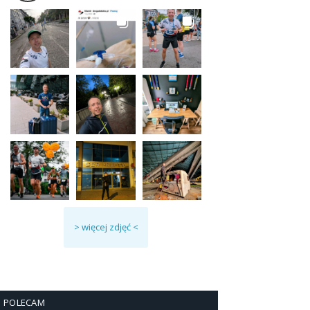
> więcej zdjęć <
POLECAM