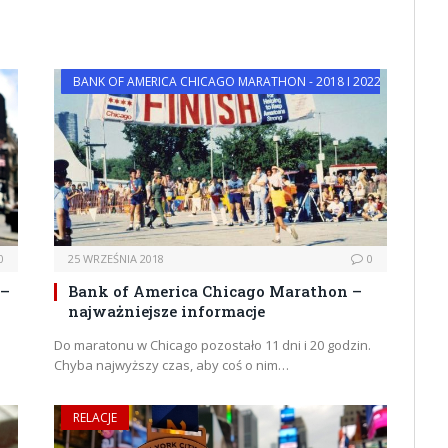
BANK OF AMERICA CHICAGO MARATHON - 2018 I 2022
0
25 WRZEŚNIA 2018
0
 –
Bank of America Chicago Marathon –
najważniejsze informacje
Do maratonu w Chicago pozostało 11 dni i 20 godzin.
…
Chyba najwyższy czas, aby coś o nim…
RELACJE