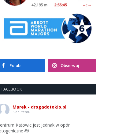
Polub
Obserwuj
FACEBOOK
Marek - drogadotokio.pl
5 dni temu
entrum Katowic jest jednak w opór
otogeniczne 🫡