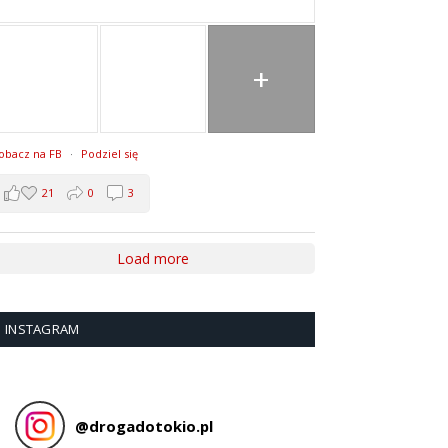
+
obacz na FB
·
Podziel się
21
0
3
Load more
INSTAGRAM
@
drogadotokio.pl