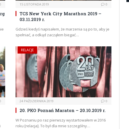
0
15 LISTOPADA 2019
0
rg
TCS New York City Marathon 2019 –
03.11.2019 r.
nie
Gdzieś kiedyś napisałem, że marzenia są po to, aby je
spełniać, a odkąd zacząłem biegać…
RELACJE
0
24 PAŹDZIERNIKA 2019
0
20. PKO Poznań Maraton – 20.10.2019 r.
W Poznaniu po raz pierwszy wystartowałem w 2016
i
roku [relacja]. To był dla mnie szczególny…