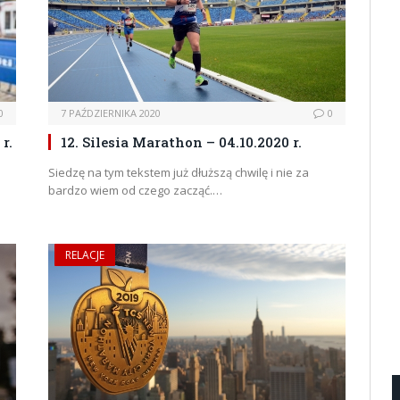
0
7 PAŹDZIERNIKA 2020
0
r.
12. Silesia Marathon – 04.10.2020 r.
Siedzę na tym tekstem już dłuższą chwilę i nie za
bardzo wiem od czego zacząć.…
RELACJE