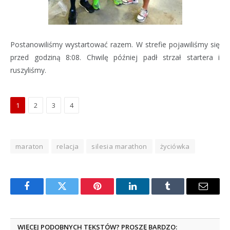
Postanowiliśmy wystartować razem. W strefie pojawiliśmy się
przed godziną 8:08. Chwilę później padł strzał startera i
ruszyliśmy.
1
2
3
4
maraton
relacja
silesia marathon
życiówka
Facebook
Twitter
Pinterest
LinkedIn
Tumblr
Email
WIĘCEJ PODOBNYCH TEKSTÓW? PROSZĘ BARDZO: