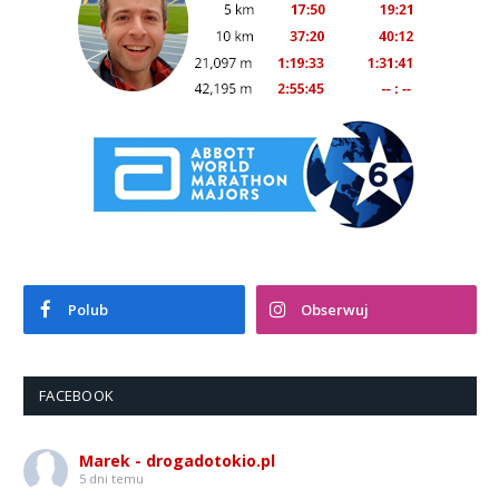
Polub
Obserwuj
FACEBOOK
Marek - drogadotokio.pl
5 dni temu