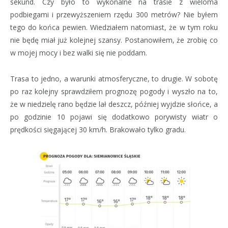
sekund. Czy było to wykonalne na trasie z wieloma
podbiegami i przewyższeniem rzędu 300 metrów? Nie byłem
tego do końca pewien. Wiedziałem natomiast, że w tym roku
nie będę miał już kolejnej szansy. Postanowiłem, że zrobię co
w mojej mocy i bez walki się nie poddam.
Trasa to jedno, a warunki atmosferyczne, to drugie. W sobotę
po raz kolejny sprawdziłem prognozę pogody i wyszło na to,
że w niedzielę rano będzie lał deszcz, później wyjdzie słońce, a
po godzinie 10 pojawi się dodatkowo porywisty wiatr o
prędkości sięgającej 30 km/h. Brakowało tylko gradu.