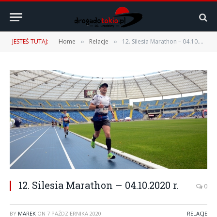
JESTEŚ TUTAJ:
Home
Relacje
12. Silesia Marathon – 04.10.2020 r.
»
»
12. Silesia Marathon – 04.10.2020 r.
0
BY
MAREK
ON
7 PAŹDZIERNIKA 2020
RELACJE