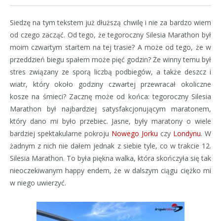
Siedzę na tym tekstem już dłuższą chwilę i nie za bardzo wiem
od czego zacząć. Od tego, że tegoroczny Silesia Marathon był
moim czwartym startem na tej trasie? A może od tego, że w
przeddzień biegu spałem może pięć godzin? Że winny temu był
stres związany ze sporą liczbą podbiegów, a także deszcz i
wiatr, który około godziny czwartej przewracał okoliczne
kosze na śmieci? Zacznę może od końca: tegoroczny Silesia
Marathon był najbardziej satysfakcjonującym maratonem,
który dano mi było przebiec. Jasne, były maratony o wiele
bardziej spektakularne pokroju
Nowego Jorku
czy
Londynu
. W
żadnym z nich nie dałem jednak z siebie tyle, co w trakcie 12.
Silesia Marathon. To była piękna walka, która skończyła się tak
nieoczekiwanym happy endem, że w dalszym ciągu ciężko mi
w niego uwierzyć.