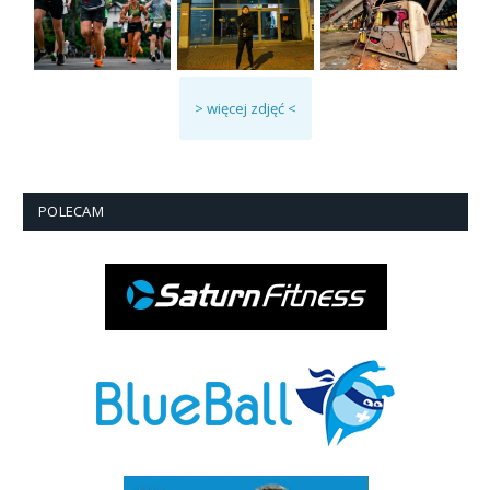
> więcej zdjęć <
POLECAM