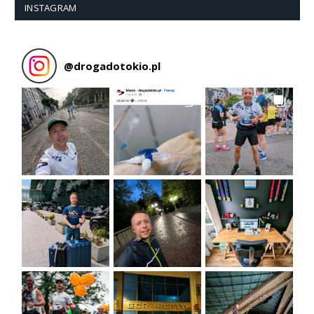
INSTAGRAM
@
drogadotokio.pl