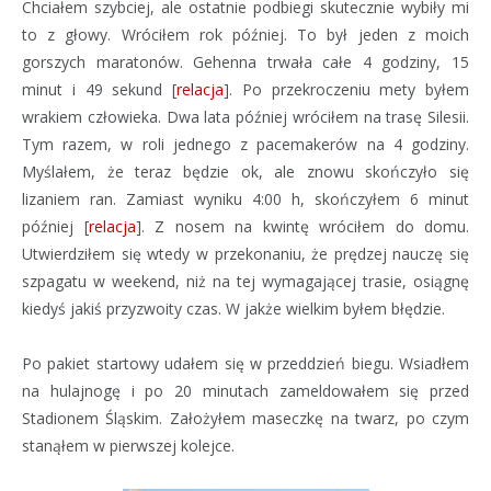
Chciałem szybciej, ale ostatnie podbiegi skutecznie wybiły mi
to z głowy. Wróciłem rok później. To był jeden z moich
gorszych maratonów. Gehenna trwała całe 4 godziny, 15
minut i 49 sekund [
relacja
]. Po przekroczeniu mety byłem
wrakiem człowieka. Dwa lata później wróciłem na trasę Silesii.
Tym razem, w roli jednego z pacemakerów na 4 godziny.
Myślałem, że teraz będzie ok, ale znowu skończyło się
lizaniem ran. Zamiast wyniku 4:00 h, skończyłem 6 minut
później [
relacja
]. Z nosem na kwintę wróciłem do domu.
Utwierdziłem się wtedy w przekonaniu, że prędzej nauczę się
szpagatu w weekend, niż na tej wymagającej trasie, osiągnę
kiedyś jakiś przyzwoity czas. W jakże wielkim byłem błędzie.
Po pakiet startowy udałem się w przeddzień biegu. Wsiadłem
na hulajnogę i po 20 minutach zameldowałem się przed
Stadionem Śląskim. Założyłem maseczkę na twarz, po czym
stanąłem w pierwszej kolejce.