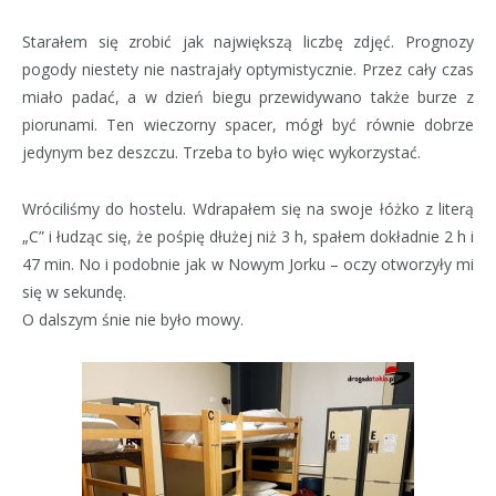
Starałem się zrobić jak największą liczbę zdjęć. Prognozy
pogody niestety nie nastrajały optymistycznie. Przez cały czas
miało padać, a w dzień biegu przewidywano także burze z
piorunami. Ten wieczorny spacer, mógł być równie dobrze
jedynym bez deszczu. Trzeba to było więc wykorzystać.
Wróciliśmy do hostelu. Wdrapałem się na swoje łóżko z literą
„C” i łudząc się, że pośpię dłużej niż 3 h, spałem dokładnie 2 h i
47 min. No i podobnie jak w Nowym Jorku – oczy otworzyły mi
się w sekundę.
O dalszym śnie nie było mowy.