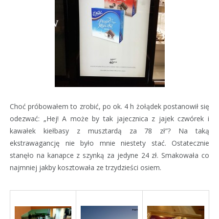
Choć próbowałem to zrobić, po ok. 4 h żołądek postanowił się
odezwać: „Hej! A może by tak jajecznica z jajek czwórek i
kawałek kiełbasy z musztardą za 78 zł”? Na taką
ekstrawagancję nie było mnie niestety stać. Ostatecznie
stanęło na kanapce z szynką za jedyne 24 zł. Smakowała co
najmniej jakby kosztowała ze trzydzieści osiem.