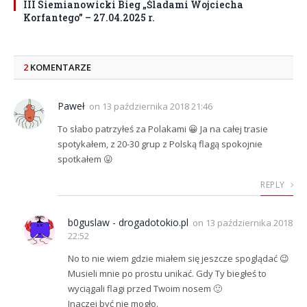
III Siemianowicki Bieg „Śladami Wojciecha
Korfantego” – 27.04.2025 r.
2
KOMENTARZE
Paweł
on
13 października 2018 21:46
To słabo patrzyłeś za Polakami 😀 Ja na całej trasie
spotykałem, z 20-30 grup z Polską flagą spokojnie
spotkałem 😛
REPLY
b0guslaw - drogadotokio.pl
on
13 października 2018
22:52
No to nie wiem gdzie miałem się jeszcze spoglądać 😉
Musieli mnie po prostu unikać. Gdy Ty biegłeś to
wyciągali flagi przed Twoim nosem 🙂
Inaczej być nie mogło.