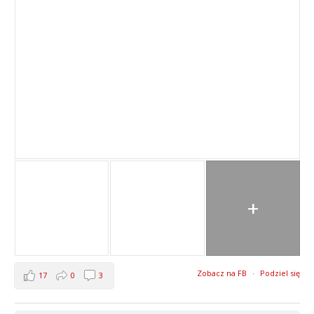
+
Zobacz na FB
·
Podziel się
17
0
3