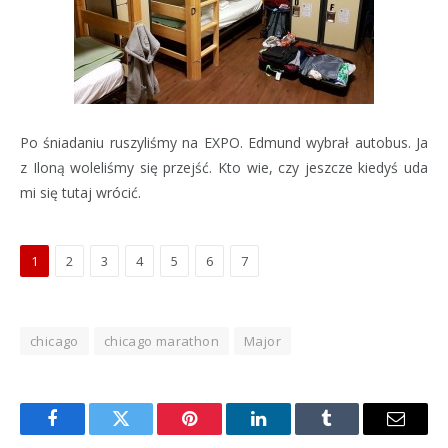
Po śniadaniu ruszyliśmy na EXPO. Edmund wybrał autobus. Ja
z Iloną woleliśmy się przejść. Kto wie, czy jeszcze kiedyś uda
mi się tutaj wrócić.
1
2
3
4
5
6
7
chicago
chicago marathon
Major
Facebook
Twitter
Pinterest
LinkedIn
Tumblr
Email