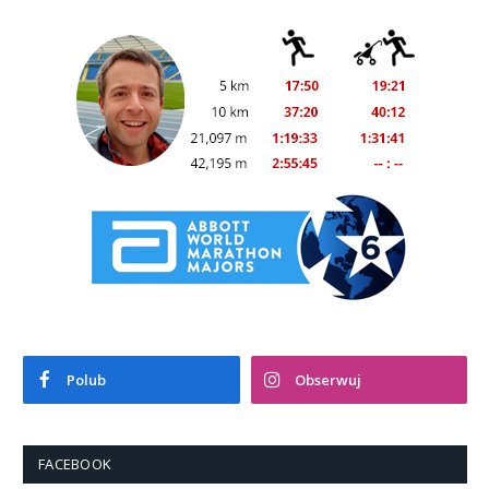
Polub
Obserwuj
FACEBOOK