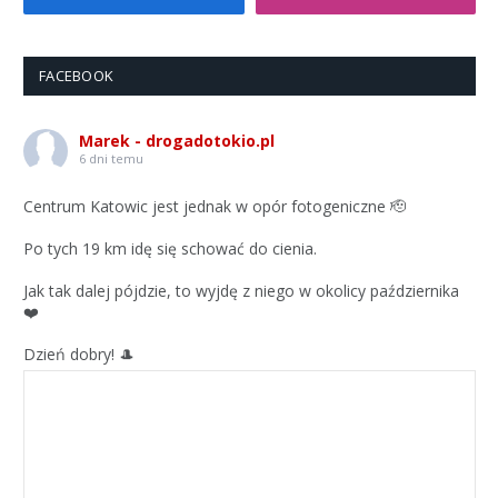
FACEBOOK
Marek - drogadotokio.pl
6 dni temu
Centrum Katowic jest jednak w opór fotogeniczne 🫡
Po tych 19 km idę się schować do cienia.
Jak tak dalej pójdzie, to wyjdę z niego w okolicy października
❤️
Dzień dobry! 🎩