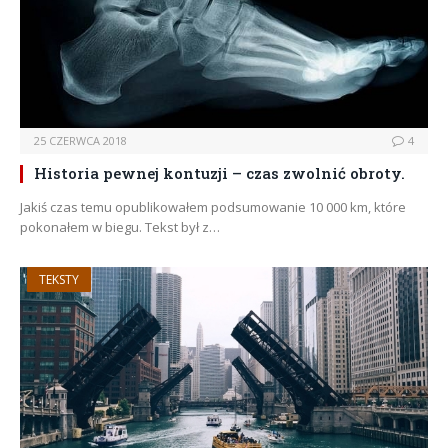
25 CZERWCA 2018
4
Historia pewnej kontuzji – czas zwolnić obroty.
Jakiś czas temu opublikowałem podsumowanie 10 000 km, które
pokonałem w biegu. Tekst był z…
TEKSTY