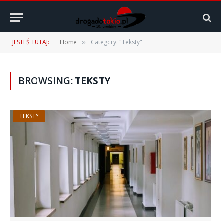
JESTEŚ TUTAJ:
Home
Category: "Teksty"
»
BROWSING:
TEKSTY
TEKSTY