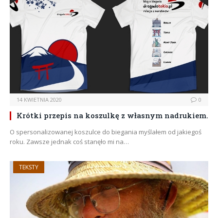
14 KWIETNIA 2020
0
Krótki przepis na koszulkę z własnym nadrukiem.
O spersonalizowanej koszulce do biegania myślałem od jakiegoś
roku. Zawsze jednak coś stanęło mi na…
TEKSTY