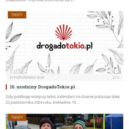
TEKSTY
22 PAŹDZIERNIKA 2024
3
10. urodziny DrogadoTokio.pl
Gdy publikuję niniejszy tekst, kalendarz na ścianie pokazuje datę
22 października 2024 roku. Dokładnie 10…
TEKSTY