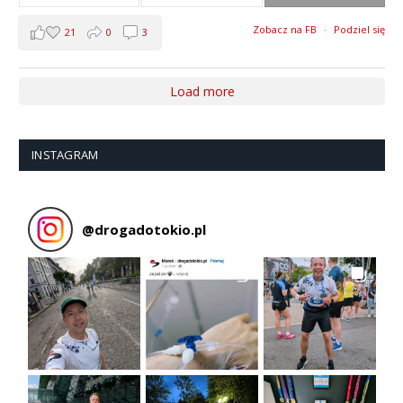
Zobacz na FB
·
Podziel się
21
0
3
Load more
INSTAGRAM
@
drogadotokio.pl