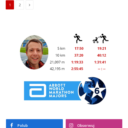
Next
1
2
Polub
Obserwuj