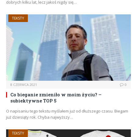
dobrych kilku lat, lecz jakoś nigdy się…
TEKSTY
8 CZERWCA 2021
0
Co bieganie zmieniło w moim życiu? –
subiektywne TOP 5
O napisaniu tego tekstu myślałem już od dłuższego czasu. Biegam
już dziesiąty rok. Chyba najwyższy…
TEKSTY