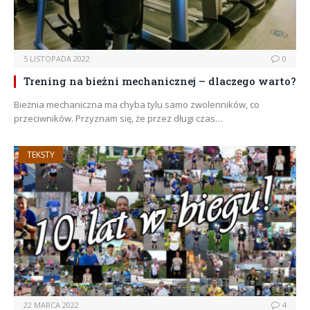
5 LISTOPADA 2022
0
Trening na bieżni mechanicznej – dlaczego warto?
Bieżnia mechaniczna ma chyba tylu samo zwolenników, co
przeciwników. Przyznam się, że przez długi czas…
TEKSTY
22 MARCA 2022
4