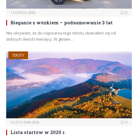
1 LUTEGO 2020
0
Bieganie z wózkiem – podsumowanie 3 lat
Nie ukrywam, że do napisania tego tekstu zbierałem się od
dobrych dwóch miesięcy. W głowie…
TEKSTY
16 STYCZNIA 2020
0
Lista startów w 2020 r.