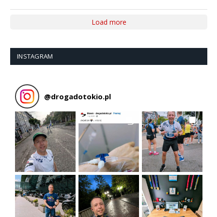
Load more
INSTAGRAM
@
drogadotokio.pl