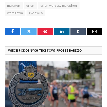
maraton
orlen
orlen warsaw marathon
warszawa
życiówka
Facebook
Twitter
Pinterest
LinkedIn
Tumblr
Email
WIĘCEJ PODOBNYCH TEKSTÓW? PROSZĘ BARDZO: