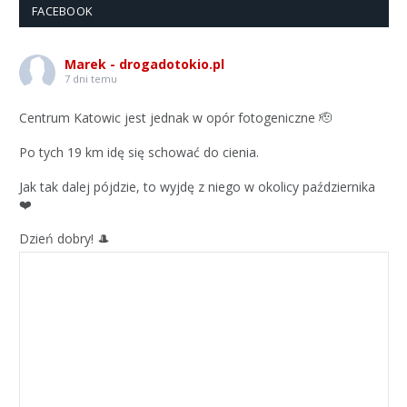
FACEBOOK
Marek - drogadotokio.pl
7 dni temu
Centrum Katowic jest jednak w opór fotogeniczne 🫡
Po tych 19 km idę się schować do cienia.
Jak tak dalej pójdzie, to wyjdę z niego w okolicy października
❤️
Dzień dobry! 🎩