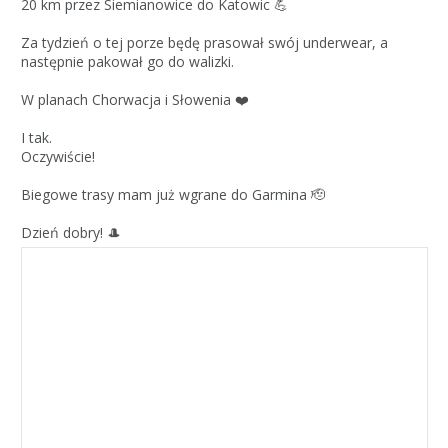
20 km przez Siemianowice do Katowic 💪
Za tydzień o tej porze będę prasował swój underwear, a
następnie pakował go do walizki.
W planach Chorwacja i Słowenia ❤️
I tak.
Oczywiście!
Biegowe trasy mam już wgrane do Garmina 🫡
Dzień dobry! 🎩