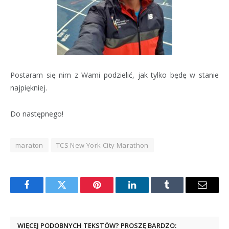
Postaram się nim z Wami podzielić, jak tylko będę w stanie
najpiękniej.
Do następnego!
maraton
TCS New York City Marathon
Facebook
Twitter
Pinterest
LinkedIn
Tumblr
Email
WIĘCEJ PODOBNYCH TEKSTÓW? PROSZĘ BARDZO: