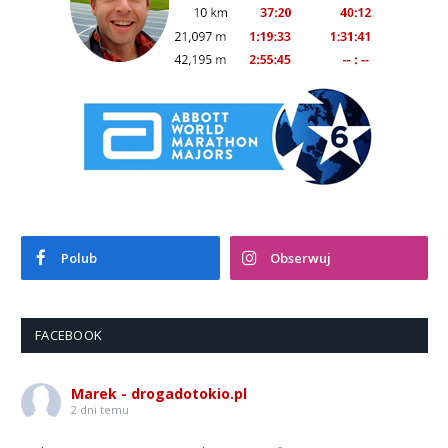
Polub
Obserwuj
FACEBOOK
Marek - drogadotokio.pl
2 dni temu