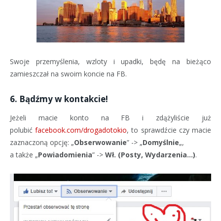
Swoje przemyślenia, wzloty i upadki, będę na bieżąco
zamieszczał na swoim koncie na FB.
6. Bądźmy w kontakcie!
Jeżeli macie konto na FB i zdążyliście już
polubić
facebook.com/drogadotokio
, to sprawdźcie czy macie
zaznaczoną opcję: „
Obserwowanie
” -> „
Domyślnie
„,
a także „
Powiadomienia
” ->
Wł. (Posty, Wydarzenia…)
.