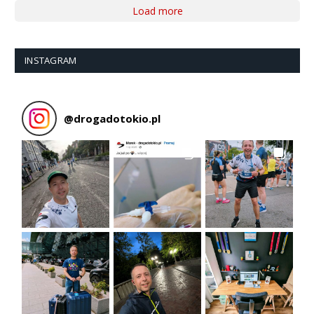
Load more
INSTAGRAM
@
drogadotokio.pl