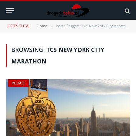
JESTEŚ TUTAJ:
Home
Posts Tagged "TCS New York City Marathon"
»
BROWSING:
TCS NEW YORK CITY
MARATHON
RELACJE