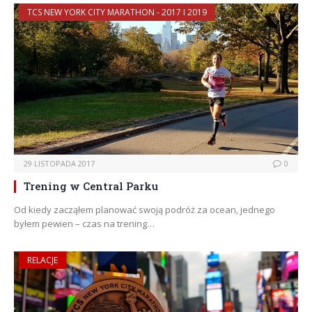
TCS NEW YORK CITY MARATHON - 2017 I 2019
29 LISTOPADA 2017
0
Trening w Central Parku
Od kiedy zacząłem planować swoją podróż za ocean, jednego
byłem pewien – czas na trening…
RELACJE