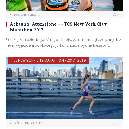
30 PAŹDZIERNIKA 2017
2
Achtung! Attenzione! -> TCS New York City
Marathon 2017
Poniżej znajdziecie garść najważniejszych informacji związanych z
moim wyjazdem do Nowego Jorku. Chcecie być na bieżąco?…
TCS NEW YORK CITY MARATHON - 2017 I 2019
2 PAŹDZIERNIKA 2017
2