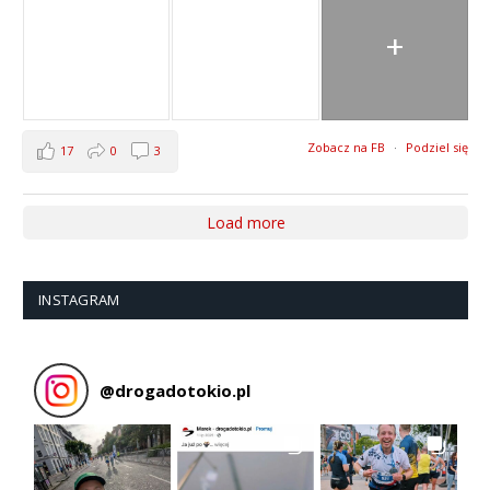
+
Zobacz na FB
·
Podziel się
17
0
3
Load more
INSTAGRAM
@
drogadotokio.pl