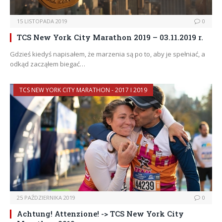
15 LISTOPADA 2019
0
TCS New York City Marathon 2019 – 03.11.2019 r.
Gdzieś kiedyś napisałem, że marzenia są po to, aby je spełniać, a
odkąd zacząłem biegać…
TCS NEW YORK CITY MARATHON - 2017 I 2019
25 PAŹDZIERNIKA 2019
0
Achtung! Attenzione! -> TCS New York City