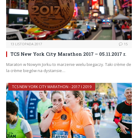
13 LISTOPADA 2017
15
TCS New York City Marathon 2017 – 05.11.2017 r.
Maraton w Nowym Jorku to marzenie wielu biegaczy. Taki crème de
la crème biegów na dystansie…
TCS NEW YORK CITY MARATHON - 2017 I 2019