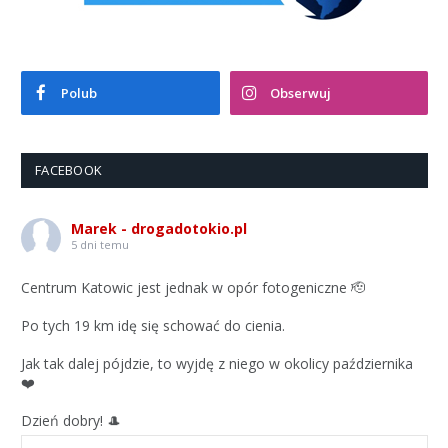
Polub
Obserwuj
FACEBOOK
Marek - drogadotokio.pl
5 dni temu
Centrum Katowic jest jednak w opór fotogeniczne 🫡
Po tych 19 km idę się schować do cienia.
Jak tak dalej pójdzie, to wyjdę z niego w okolicy października
❤️
Dzień dobry! 🎩