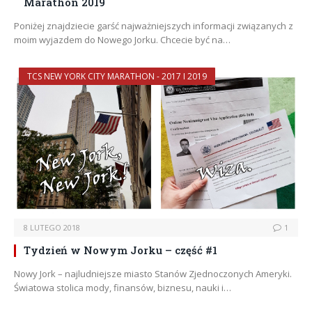
Marathon 2019
Poniżej znajdziecie garść najważniejszych informacji związanych z
moim wyjazdem do Nowego Jorku. Chcecie być na…
TCS NEW YORK CITY MARATHON - 2017 I 2019
8 LUTEGO 2018
1
Tydzień w Nowym Jorku – część #1
Nowy Jork – najludniejsze miasto Stanów Zjednoczonych Ameryki.
Światowa stolica mody, finansów, biznesu, nauki i…