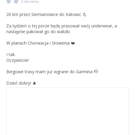
2 dni temu
20 km przez Siemianowice do Katowic 💪
Za tydzień o tej porze będę prasował swój underwear, a
następnie pakował go do walizki.
W planach Chorwacja i Słowenia ❤️
I tak.
Oczywiście!
Biegowe trasy mam już wgrane do Garmina 🫡
Dzień dobry! 🎩