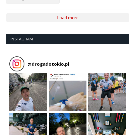
Load more
INSTAGRAM
@
drogadotokio.pl