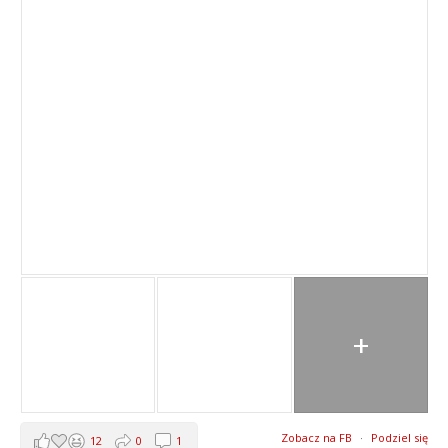
+
Zobacz na FB
·
Podziel się
12
0
1