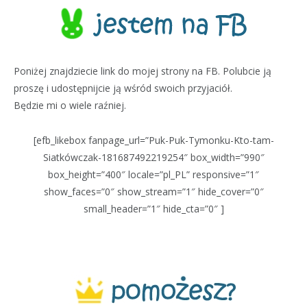
Poniżej znajdziecie link do mojej strony na FB. Polubcie ją
proszę i udostępnijcie ją wśród swoich przyjaciół.
Będzie mi o wiele raźniej.
[efb_likebox fanpage_url=”Puk-Puk-Tymonku-Kto-tam-
Siatkówczak-181687492219254″ box_width=”990″
box_height=”400″ locale=”pl_PL” responsive=”1″
show_faces=”0″ show_stream=”1″ hide_cover=”0″
small_header=”1″ hide_cta=”0″ ]