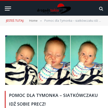
JESTEŚ TUTAJ:
Home
Pomoc dla Tymonka – siatkówczaku idź sobie precz!
»
POMOC DLA TYMONKA – SIATKÓWCZAKU
IDŹ SOBIE PRECZ!