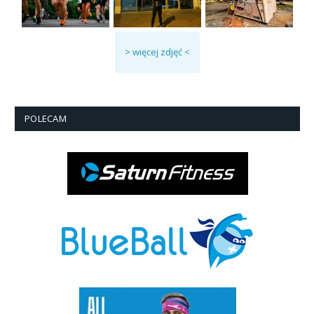
> więcej zdjęć <
POLECAM