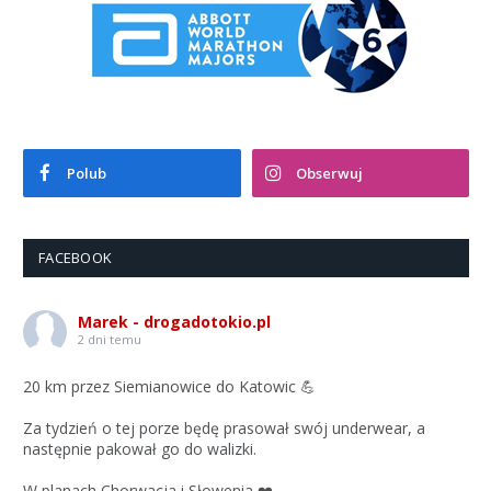
Polub
Obserwuj
FACEBOOK
Marek - drogadotokio.pl
2 dni temu
20 km przez Siemianowice do Katowic 💪
Za tydzień o tej porze będę prasował swój underwear, a
następnie pakował go do walizki.
W planach Chorwacja i Słowenia ❤️