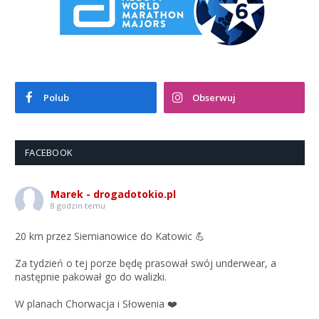
Polub
Obserwuj
FACEBOOK
Marek - drogadotokio.pl
8 godzin temu
20 km przez Siemianowice do Katowic 💪
Za tydzień o tej porze będę prasował swój underwear, a
następnie pakował go do walizki.
W planach Chorwacja i Słowenia ❤️