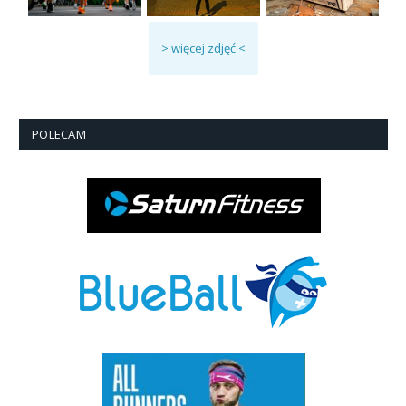
> więcej zdjęć <
POLECAM