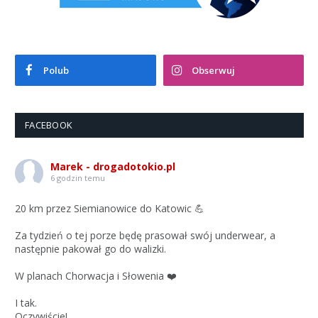
Polub
Obserwuj
FACEBOOK
Marek - drogadotokio.pl
6 godzin temu
20 km przez Siemianowice do Katowic 💪
Za tydzień o tej porze będę prasował swój underwear, a
następnie pakował go do walizki.
W planach Chorwacja i Słowenia ❤️
I tak.
Oczywiście!