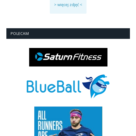
> więcej zdjęć <
POLECAM