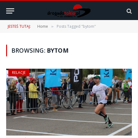
JESTEŚ TUTAJ:
Home
Posts Tagged "bytom"
»
BROWSING:
BYTOM
RELACJE