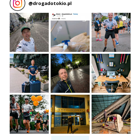
@
drogadotokio.pl