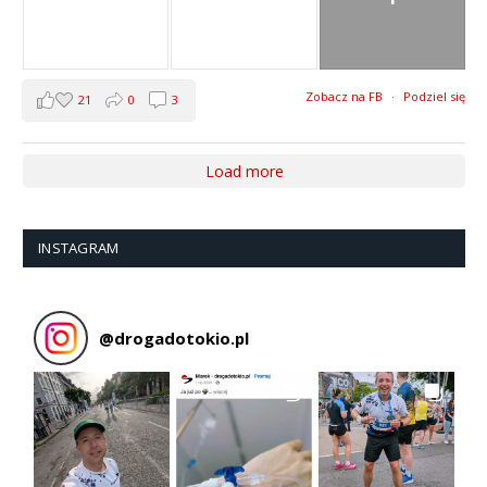
Zobacz na FB
·
Podziel się
21
0
3
Load more
INSTAGRAM
@
drogadotokio.pl