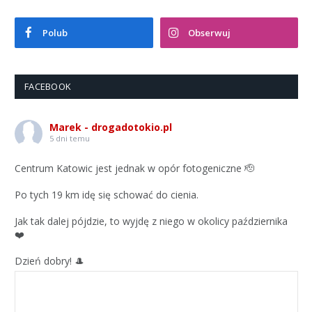
Polub
Obserwuj
FACEBOOK
Marek - drogadotokio.pl
5 dni temu
Centrum Katowic jest jednak w opór fotogeniczne 🫡
Po tych 19 km idę się schować do cienia.
Jak tak dalej pójdzie, to wyjdę z niego w okolicy października
❤️
Dzień dobry! 🎩