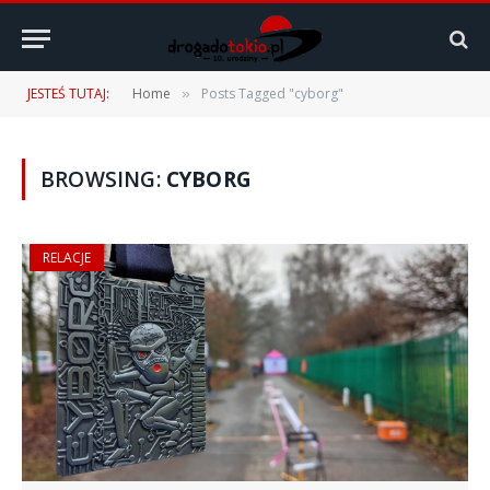
JESTEŚ TUTAJ:
Home
Posts Tagged "cyborg"
»
BROWSING:
CYBORG
RELACJE