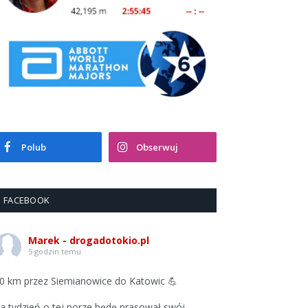
Polub
Obserwuj
FACEBOOK
Marek - drogadotokio.pl
5 godzin temu
0 km przez Siemianowice do Katowic 💪
a tydzień o tej porze będę prasował swój