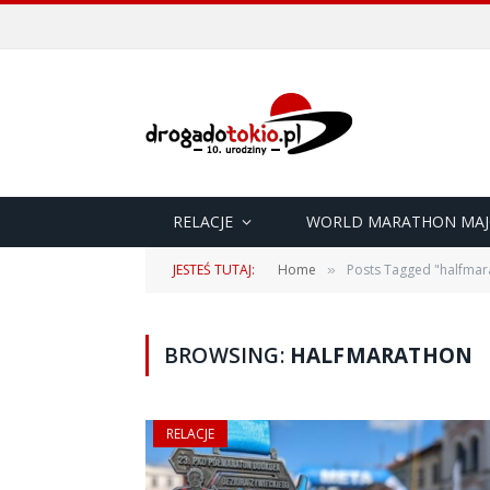
RELACJE
WORLD MARATHON MAJ
JESTEŚ TUTAJ:
Home
Posts Tagged "halfmar
»
BROWSING:
HALFMARATHON
RELACJE