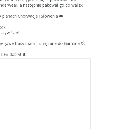
nderwear, a następnie pakował go do walizki.
 planach Chorwacja i Słowenia ❤️
 tak.
czywiście!
iegowe trasy mam już wgrane do Garmina 🫡
zień dobry! 🎩