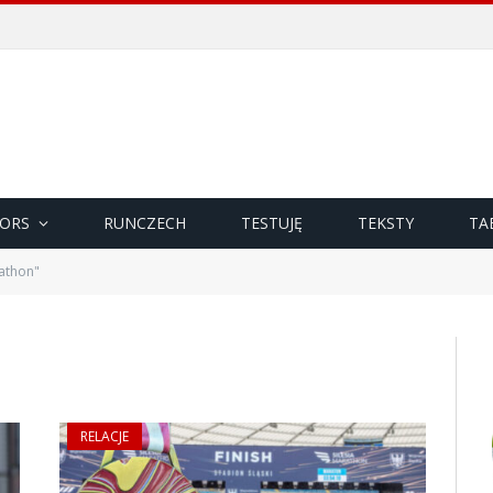
ORS
RUNCZECH
TESTUJĘ
TEKSTY
TA
athon"
RELACJE