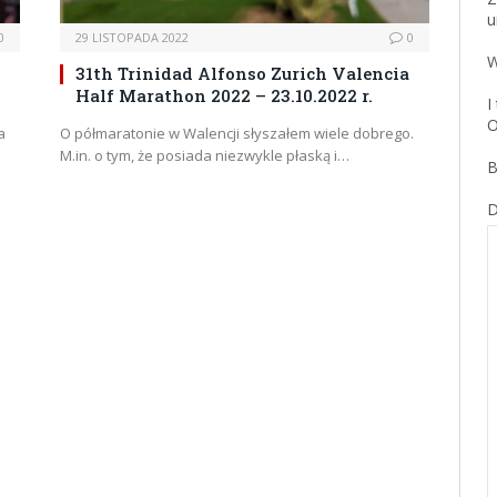
u
0
29 LISTOPADA 2022
0
W
31th Trinidad Alfonso Zurich Valencia
Half Marathon 2022 – 23.10.2022 r.
I
O
a
O półmaratonie w Walencji słyszałem wiele dobrego.
M.in. o tym, że posiada niezwykle płaską i…
B
D