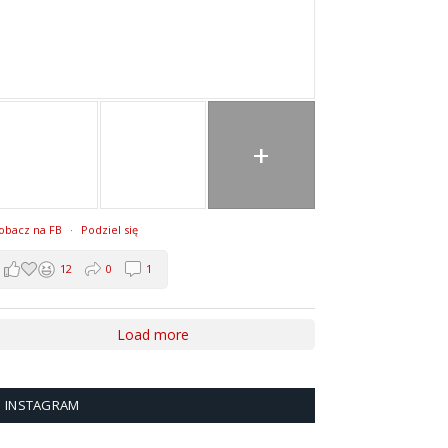
+
obacz na FB
·
Podziel się
12
0
1
Load more
INSTAGRAM