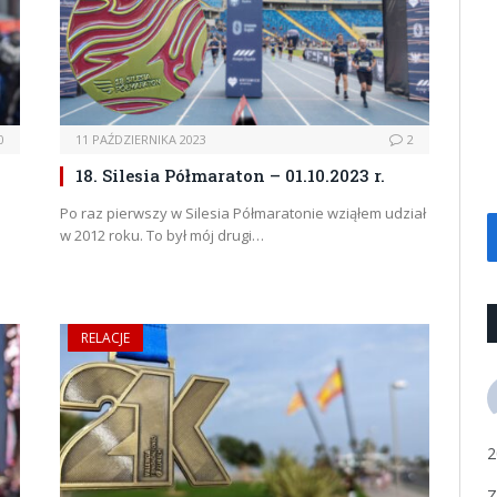
0
11 PAŹDZIERNIKA 2023
2
18. Silesia Półmaraton – 01.10.2023 r.
Po raz pierwszy w Silesia Półmaratonie wziąłem udział
w 2012 roku. To był mój drugi…
RELACJE
2
Z