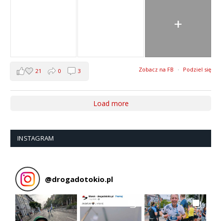
+
Zobacz na FB
·
Podziel się
21
0
3
Load more
INSTAGRAM
@
drogadotokio.pl