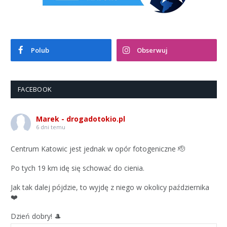
Polub
Obserwuj
FACEBOOK
Marek - drogadotokio.pl
6 dni temu
Centrum Katowic jest jednak w opór fotogeniczne 🫡
Po tych 19 km idę się schować do cienia.
Jak tak dalej pójdzie, to wyjdę z niego w okolicy października
❤️
Dzień dobry! 🎩