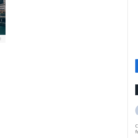
2
C
f