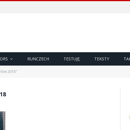
ORS
RUNCZECH
TESTUJĘ
TEKSTY
TA
artów 2018"
18