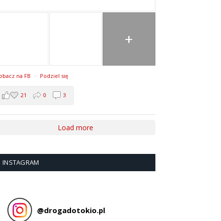
+
obacz na FB
·
Podziel się
21
0
3
Load more
INSTAGRAM
@
drogadotokio.pl