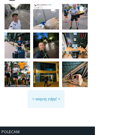
> więcej zdjęć <
POLECAM