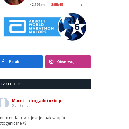
Polub
Obserwuj
FACEBOOK
Marek - drogadotokio.pl
5 dni temu
entrum Katowic jest jednak w opór
otogeniczne 🫡