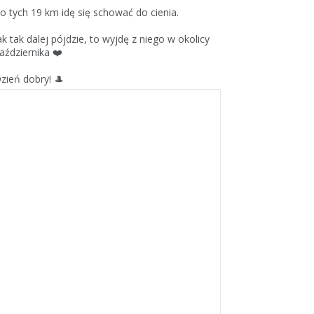
o tych 19 km idę się schować do cienia.
ak tak dalej pójdzie, to wyjdę z niego w okolicy
aździernika ❤️
zień dobry! 🎩