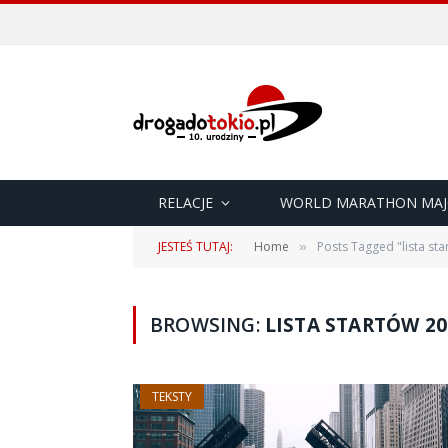
RELACJE
WORLD MARATHON MAJ
JESTEŚ TUTAJ:
Home
Posts Tagged "lista st
»
BROWSING:
LISTA STARTÓW 20
TEKSTY