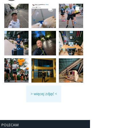
> więcej zdjęć <
POLECAM