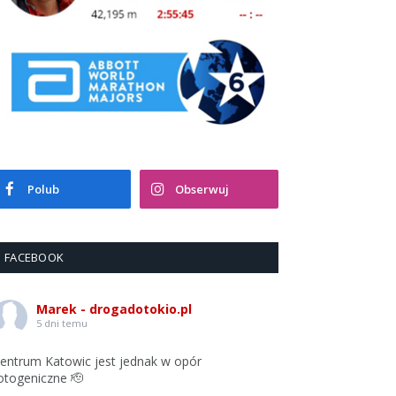
Polub
Obserwuj
FACEBOOK
Marek - drogadotokio.pl
5 dni temu
entrum Katowic jest jednak w opór
otogeniczne 🫡