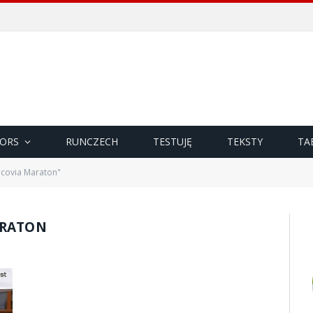
ORS
RUNCZECH
TESTUJĘ
TEKSTY
TA
covia Maraton"
ARATON