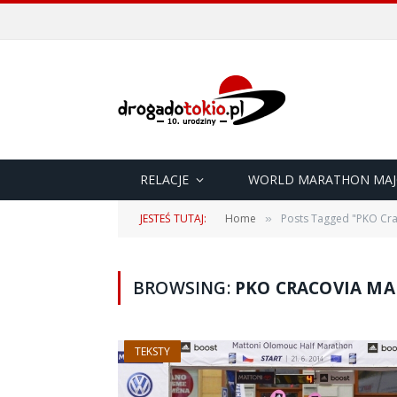
RELACJE
WORLD MARATHON MAJ
JESTEŚ TUTAJ:
Home
Posts Tagged "PKO Cra
»
BROWSING:
PKO CRACOVIA M
TEKSTY