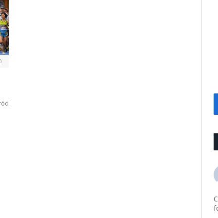
0
śród
C
f