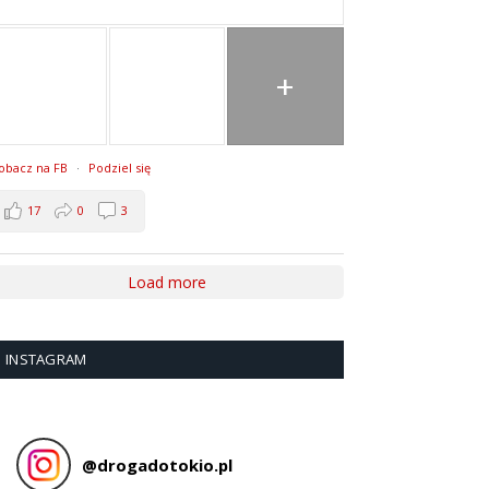
+
obacz na FB
·
Podziel się
17
0
3
Load more
INSTAGRAM
@
drogadotokio.pl