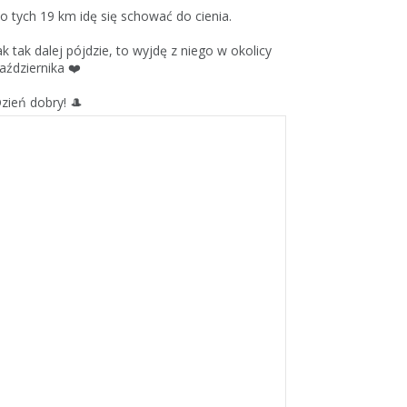
o tych 19 km idę się schować do cienia.
ak tak dalej pójdzie, to wyjdę z niego w okolicy
aździernika ❤️
zień dobry! 🎩