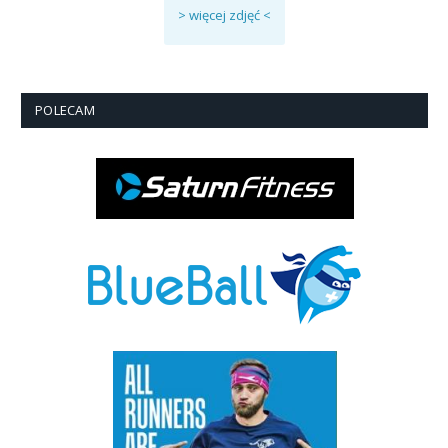
> więcej zdjęć <
POLECAM