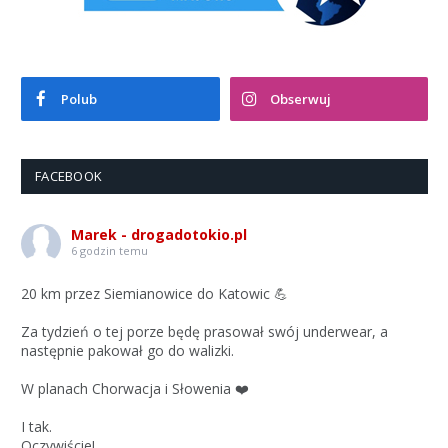
Polub
Obserwuj
FACEBOOK
Marek - drogadotokio.pl
6 godzin temu
20 km przez Siemianowice do Katowic 💪
Za tydzień o tej porze będę prasował swój underwear, a
następnie pakował go do walizki.
W planach Chorwacja i Słowenia ❤️
I tak.
Oczywiście!