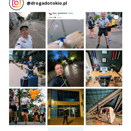
@
drogadotokio.pl