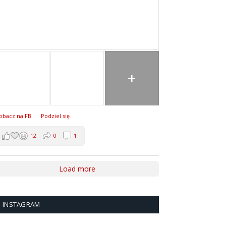
+
obacz na FB
·
Podziel się
12
0
1
Load more
INSTAGRAM