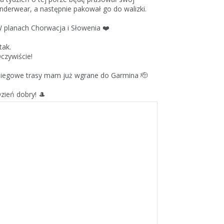
nderwear, a następnie pakował go do walizki.
 planach Chorwacja i Słowenia ❤️
 tak.
czywiście!
iegowe trasy mam już wgrane do Garmina 🫡
zień dobry! 🎩