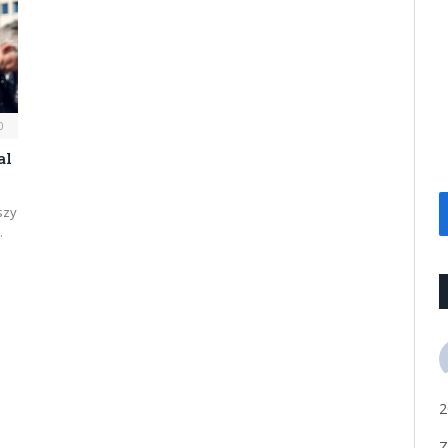
0
al
szy
…
2
Z