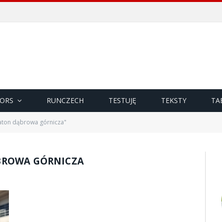
ORS
RUNCZECH
TESTUJĘ
TEKSTY
TA
aton dąbrowa górnicza"
ROWA GÓRNICZA