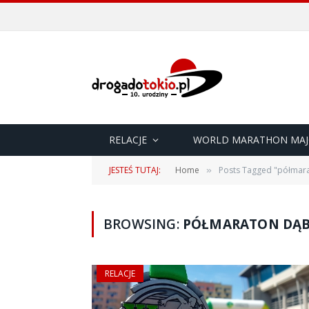
RELACJE
WORLD MARATHON MAJ
JESTEŚ TUTAJ:
Home
Posts Tagged "półmar
»
BROWSING:
PÓŁMARATON DĄB
RELACJE