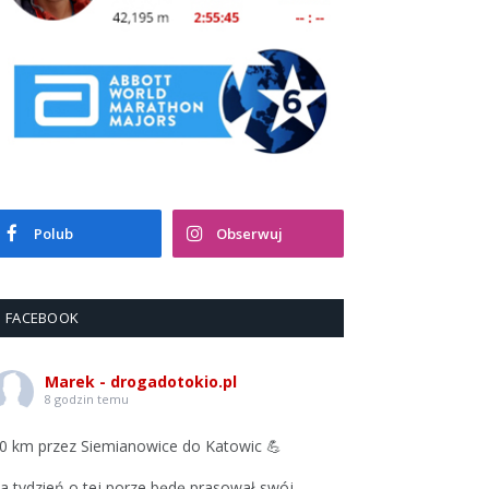
Polub
Obserwuj
FACEBOOK
Marek - drogadotokio.pl
8 godzin temu
0 km przez Siemianowice do Katowic 💪
a tydzień o tej porze będę prasował swój