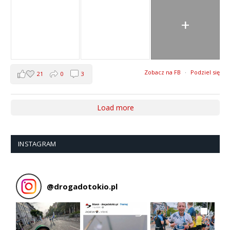
+
Zobacz na FB
·
Podziel się
21
0
3
Load more
INSTAGRAM
@
drogadotokio.pl