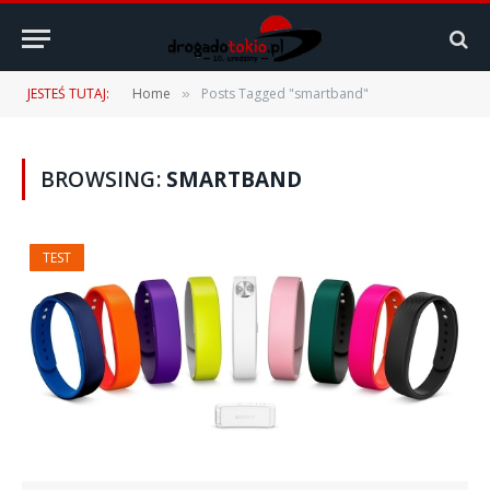
JESTEŚ TUTAJ:
Home
Posts Tagged "smartband"
»
BROWSING:
SMARTBAND
TEST