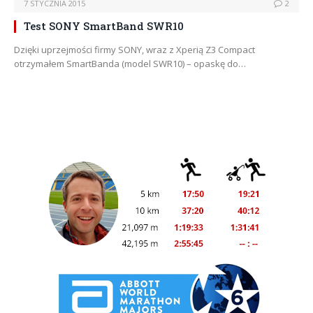
7 STYCZNIA 2015
2
Test SONY SmartBand SWR10
Dzięki uprzejmości firmy SONY, wraz z Xperią Z3 Compact
otrzymałem SmartBanda (model SWR10) – opaskę do…