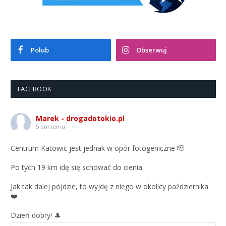
Polub
Obserwuj
FACEBOOK
Marek - drogadotokio.pl
5 dni temu
Centrum Katowic jest jednak w opór fotogeniczne 🫡
Po tych 19 km idę się schować do cienia.
Jak tak dalej pójdzie, to wyjdę z niego w okolicy października
❤️
Dzień dobry! 🎩