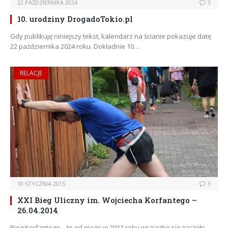
22 PAŹDZIERNIKA 2024
3
10. urodziny DrogadoTokio.pl
Gdy publikuję niniejszy tekst, kalendarz na ścianie pokazuje datę
22 października 2024 roku. Dokładnie 10…
RELACJE
10 STYCZNIA 2015
3
XXI Bieg Uliczny im. Wojciecha Korfantego –
26.04.2014
Bieg Korfantego – to od niego w 2012 roku wszystko się zaczęło.