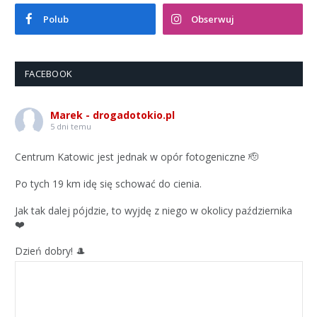
Polub
Obserwuj
FACEBOOK
Marek - drogadotokio.pl
5 dni temu
Centrum Katowic jest jednak w opór fotogeniczne 🫡
Po tych 19 km idę się schować do cienia.
Jak tak dalej pójdzie, to wyjdę z niego w okolicy października
❤️
Dzień dobry! 🎩