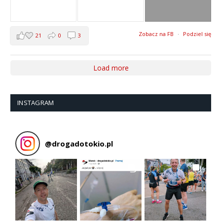
Zobacz na FB
·
Podziel się
21
0
3
Load more
INSTAGRAM
@
drogadotokio.pl