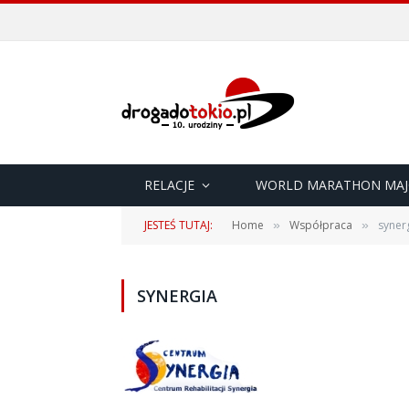
RELACJE
WORLD MARATHON MAJ
JESTEŚ TUTAJ:
Home
Współpraca
syner
»
»
SYNERGIA