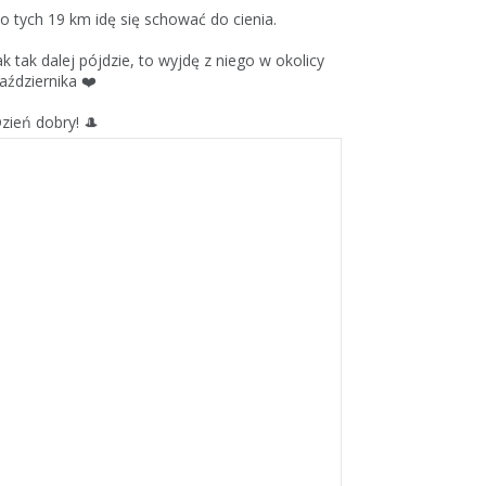
o tych 19 km idę się schować do cienia.
ak tak dalej pójdzie, to wyjdę z niego w okolicy
aździernika ❤️
zień dobry! 🎩