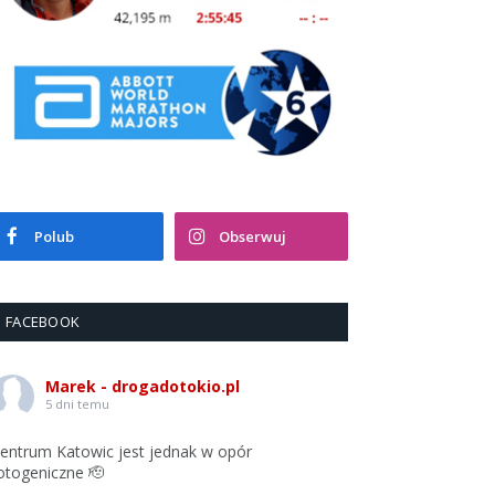
Polub
Obserwuj
FACEBOOK
Marek - drogadotokio.pl
5 dni temu
entrum Katowic jest jednak w opór
otogeniczne 🫡