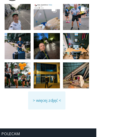
> więcej zdjęć <
POLECAM