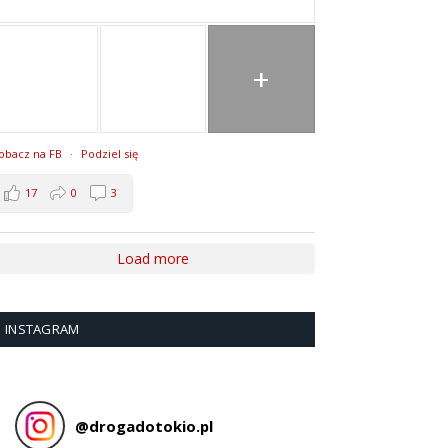
+
obacz na FB
·
Podziel się
17
0
3
Load more
INSTAGRAM
@
drogadotokio.pl