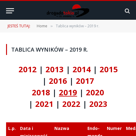
JESTEŚ TUTAJ:
Home
Tablica wyników – 2019 r.
»
TABLICA WYNIKÓW – 2019 R.
2012
|
2013
|
2014
|
2015
|
2016
|
2017
2018
|
2019
|
2020
|
2021
|
2022
|
2023
L.p.
Data i
Nazwa
Endo-
Numer
Med
miejscowość
mondo