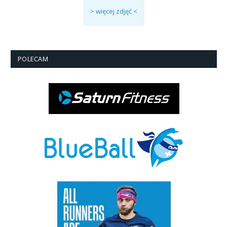
> więcej zdjęć <
POLECAM