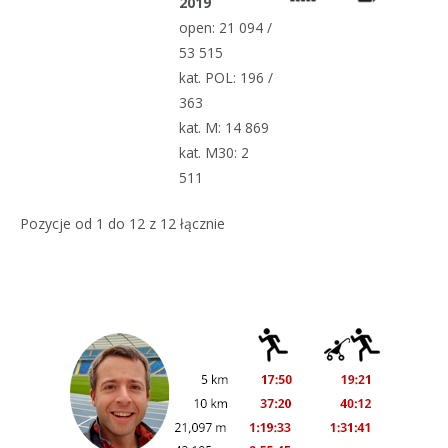
2019
open: 21 094 /
53 515
kat. POL: 196 /
363
kat. M: 14 869
kat. M30: 2
511
Pozycje od 1 do 12 z 12 łącznie