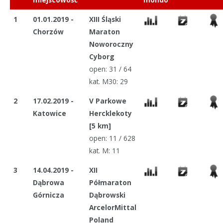
1
01.01.2019 -
XIII Śląski
Chorzów
Maraton
Noworoczny
Cyborg
open: 31 / 64
kat. M30: 29
2
17.02.2019 -
V Parkowe
Katowice
Hercklekoty
[5 km]
open: 11 / 628
kat. M: 11
3
14.04.2019 -
XII
Dąbrowa
Półmaraton
Górnicza
Dąbrowski
ArcelorMittal
Poland