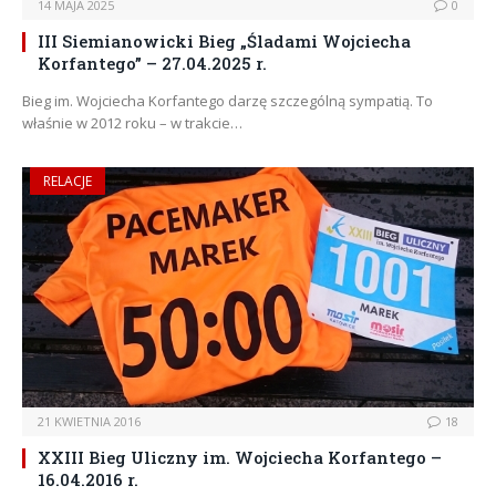
14 MAJA 2025
0
III Siemianowicki Bieg „Śladami Wojciecha
Korfantego” – 27.04.2025 r.
Bieg im. Wojciecha Korfantego darzę szczególną sympatią. To
właśnie w 2012 roku – w trakcie…
RELACJE
21 KWIETNIA 2016
18
XXIII Bieg Uliczny im. Wojciecha Korfantego –
16.04.2016 r.