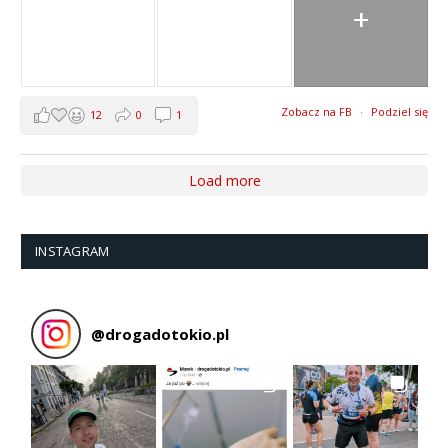
+
Zobacz na FB
·
Podziel się
12
0
1
Load more
INSTAGRAM
@
drogadotokio.pl