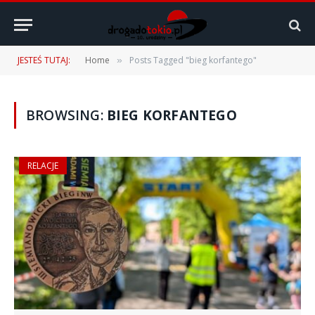
JESTEŚ TUTAJ:
Home
Posts Tagged "bieg korfantego"
»
BROWSING:
BIEG KORFANTEGO
RELACJE