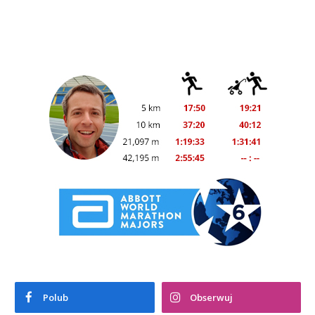
Polub
Obserwuj