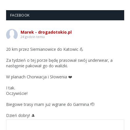
FACEBOOK
Marek - drogadotokio.pl
24 godzin temu
20 km przez Siemianowice do Katowic 💪
Za tydzień o tej porze będę prasował swój underwear, a
następnie pakował go do walizki.
W planach Chorwacja i Słowenia ❤️
I tak.
Oczywiście!
Biegowe trasy mam już wgrane do Garmina 🫡
Dzień dobry! 🎩