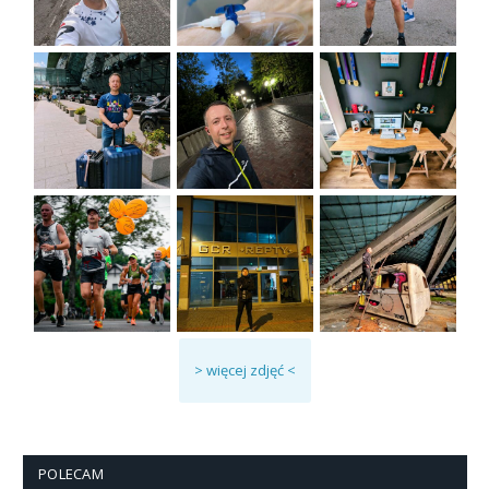
> więcej zdjęć <
POLECAM