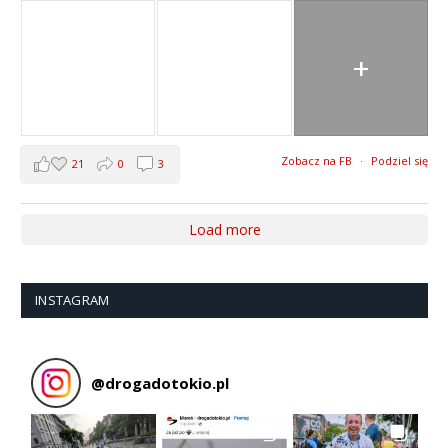
+
Zobacz na FB
·
Podziel się
21
0
3
Load more
INSTAGRAM
@
drogadotokio.pl