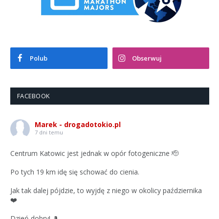
Polub
Obserwuj
FACEBOOK
Marek - drogadotokio.pl
7 dni temu
Centrum Katowic jest jednak w opór fotogeniczne 🫡
Po tych 19 km idę się schować do cienia.
Jak tak dalej pójdzie, to wyjdę z niego w okolicy października
❤️
Dzień dobry! 🎩