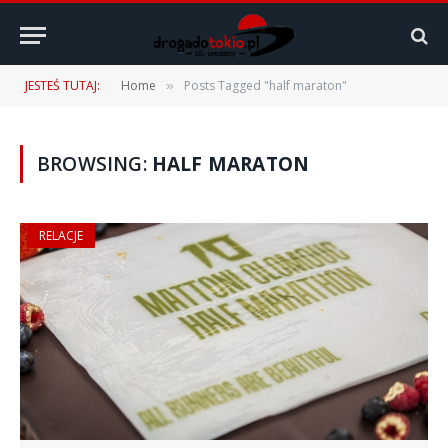
JESTEŚ TUTAJ:
Home
Posts Tagged "half maraton"
»
BROWSING:
HALF MARATON
RELACJE