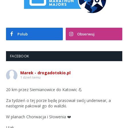
Polub
Obserwuj
FACEBOOK
Marek - drogadotokio.pl
1 dzień temu
20 km przez Siemianowice do Katowic 💪
Za tydzień o tej porze będę prasował swój underwear, a
następnie pakował go do walizki.
W planach Chorwacja i Słowenia ❤️
I tak.