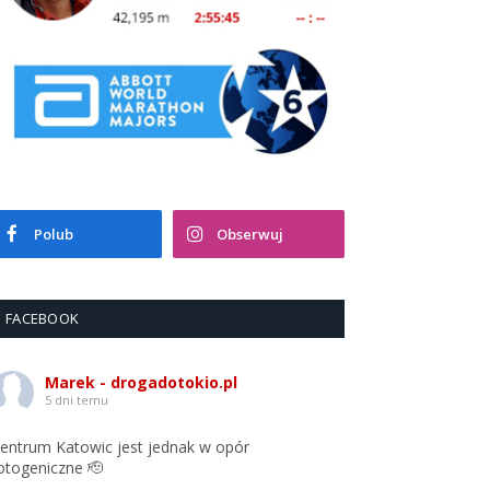
Polub
Obserwuj
FACEBOOK
Marek - drogadotokio.pl
5 dni temu
entrum Katowic jest jednak w opór
otogeniczne 🫡