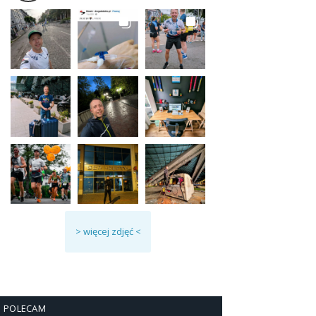
> więcej zdjęć <
POLECAM