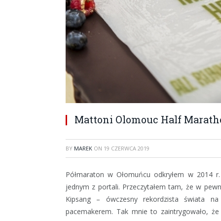
Mattoni Olomouc Half Marathon
BY
MAREK
ON
19 CZERWCA 2019
Półmaraton w Ołomuńcu odkryłem w 2014 r. Ws
jednym z portali. Przeczytałem tam, że w pewn
Kipsang – ówczesny rekordzista świata n
pacemakerem. Tak mnie to zaintrygowało, że 