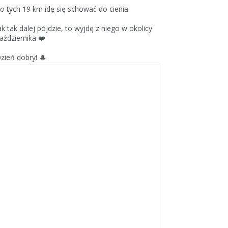
o tych 19 km idę się schować do cienia.
ak tak dalej pójdzie, to wyjdę z niego w okolicy
aździernika ❤️
zień dobry! 🎩