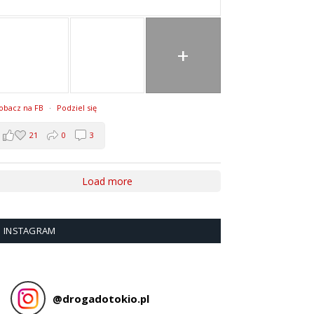
+
obacz na FB
·
Podziel się
21
0
3
Load more
INSTAGRAM
@
drogadotokio.pl