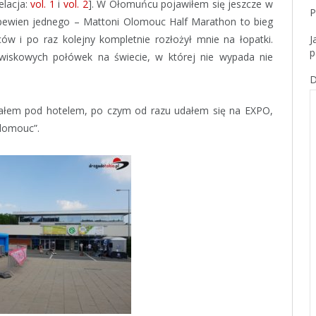
elacja:
vol. 1
i
vol. 2
]. W Ołomuńcu pojawiłem się jeszcze w
P
pewien jednego – Mattoni Olomouc Half Marathon to bieg
ów i po raz kolejny kompletnie rozłożył mnie na łopatki.
J
p
jawiskowych połówek na świecie, w której nie wypada nie
D
łem pod hotelem, po czym od razu udałem się na EXPO,
Olomouc”.