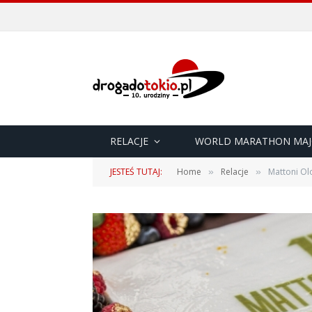
RELACJE
WORLD MARATHON MAJ
JESTEŚ TUTAJ:
Home
Relacje
Mattoni Ol
»
»