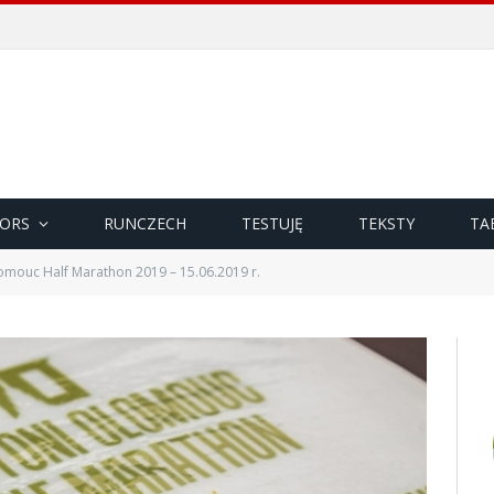
ORS
RUNCZECH
TESTUJĘ
TEKSTY
TA
omouc Half Marathon 2019 – 15.06.2019 r.