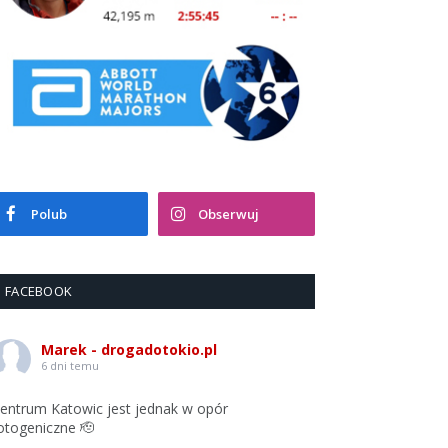
Polub
Obserwuj
FACEBOOK
Marek - drogadotokio.pl
6 dni temu
entrum Katowic jest jednak w opór
otogeniczne 🫡