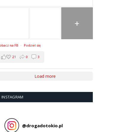
+
obacz na FB
·
Podziel się
21
0
3
Load more
INSTAGRAM
@
drogadotokio.pl