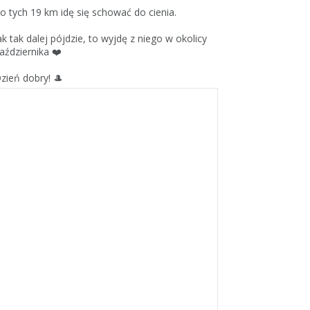
o tych 19 km idę się schować do cienia.
ak tak dalej pójdzie, to wyjdę z niego w okolicy
aździernika ❤️
zień dobry! 🎩