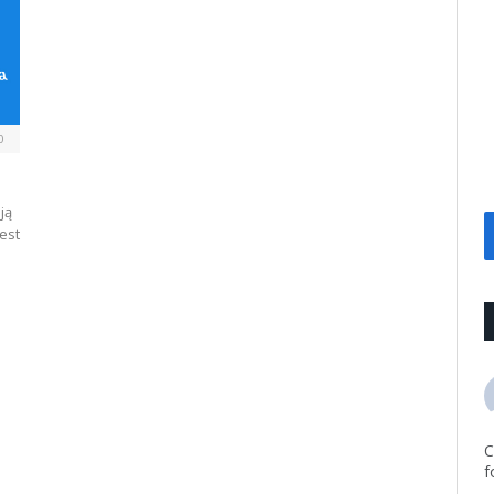
0
ją
est
C
f