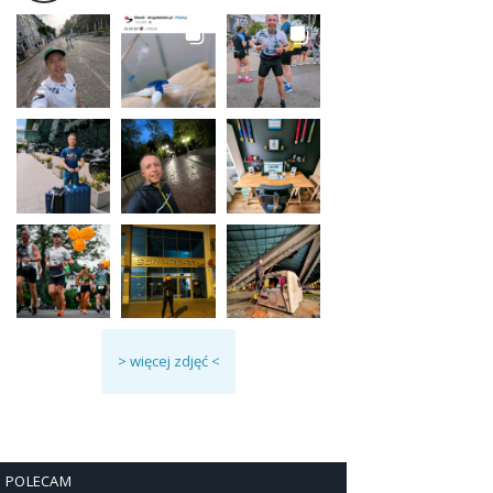
> więcej zdjęć <
POLECAM