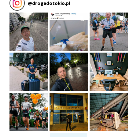
@
drogadotokio.pl