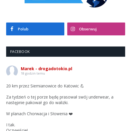
Polub
Obserwuj
FACEBOOK
Marek - drogadotokio.pl
18 godzin temu
20 km przez Siemianowice do Katowic 💪
Za tydzień o tej porze będę prasował swój underwear, a
następnie pakował go do walizki.
W planach Chorwacja i Słowenia ❤️
I tak.
Oczywiście!