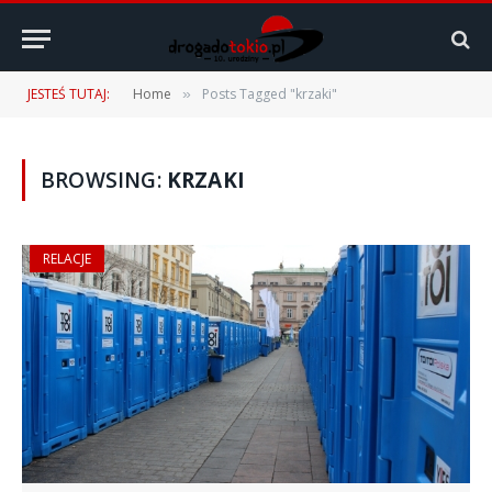
JESTEŚ TUTAJ:
Home
Posts Tagged "krzaki"
»
BROWSING:
KRZAKI
RELACJE