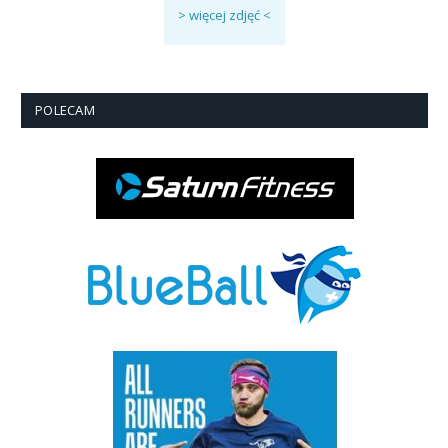
> więcej zdjęć <
POLECAM