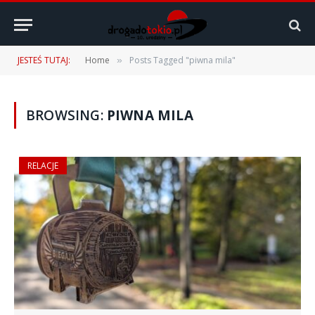
JESTEŚ TUTAJ:
Home
Posts Tagged "piwna mila"
»
BROWSING:
PIWNA MILA
RELACJE