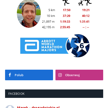
Polub
Obserwuj
FACEBOOK
Marek - drogadotokio.pl