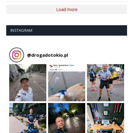
Load more
INSTAGRAM
@
drogadotokio.pl