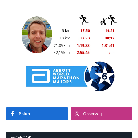
Polub
Obserwuj
FACEBOOK