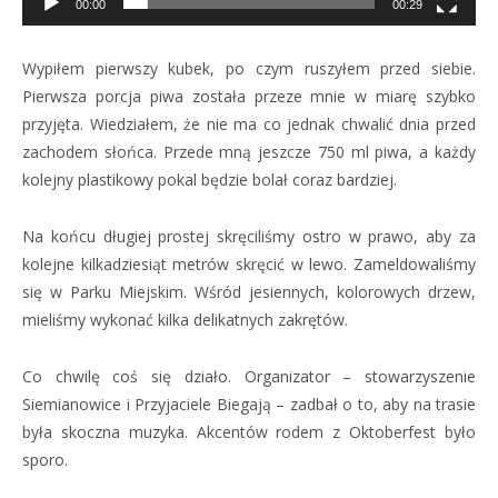
00:00
00:29
Wypiłem pierwszy kubek, po czym ruszyłem przed siebie.
Pierwsza porcja piwa została przeze mnie w miarę szybko
przyjęta. Wiedziałem, że nie ma co jednak chwalić dnia przed
zachodem słońca. Przede mną jeszcze 750 ml piwa, a każdy
kolejny plastikowy pokal będzie bolał coraz bardziej.
Na końcu długiej prostej skręciliśmy ostro w prawo, aby za
kolejne kilkadziesiąt metrów skręcić w lewo. Zameldowaliśmy
się w Parku Miejskim. Wśród jesiennych, kolorowych drzew,
mieliśmy wykonać kilka delikatnych zakrętów.
Co chwilę coś się działo. Organizator – stowarzyszenie
Siemianowice i Przyjaciele Biegają – zadbał o to, aby na trasie
była skoczna muzyka. Akcentów rodem z Oktoberfest było
sporo.