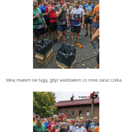
Minę miałem nie tęgą, gdyż wiedziałem co mnie zaraz czeka.