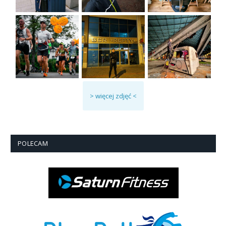
> więcej zdjęć <
POLECAM