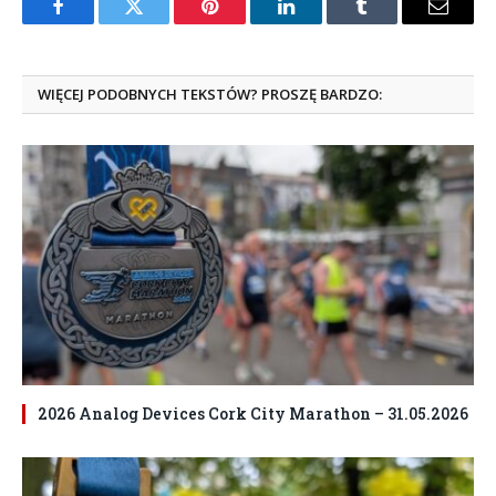
Facebook
Twitter
Pinterest
LinkedIn
Tumblr
Email
WIĘCEJ PODOBNYCH TEKSTÓW? PROSZĘ BARDZO:
2026 Analog Devices Cork City Marathon – 31.05.2026