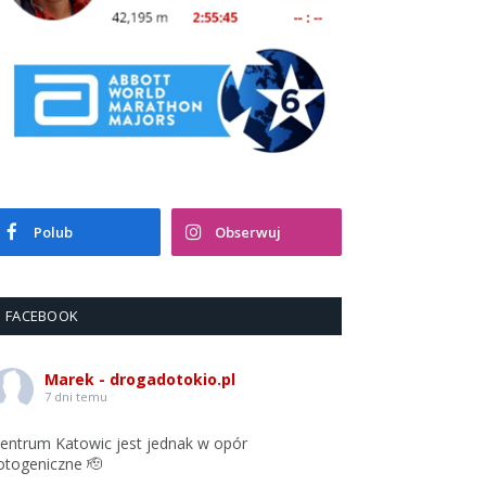
Polub
Obserwuj
FACEBOOK
Marek - drogadotokio.pl
7 dni temu
entrum Katowic jest jednak w opór
otogeniczne 🫡