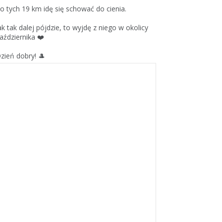
o tych 19 km idę się schować do cienia.
ak tak dalej pójdzie, to wyjdę z niego w okolicy
aździernika ❤️
zień dobry! 🎩