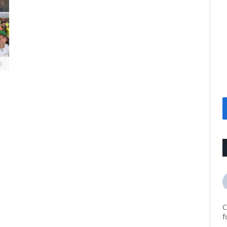
0
d
C
f