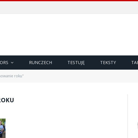
ORS
RUNCZECH
TESTUJĘ
TEKSTY
TA
owanie roku"
ROKU