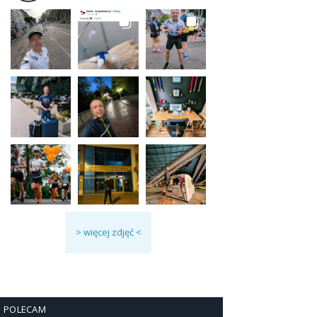
> więcej zdjęć <
POLECAM