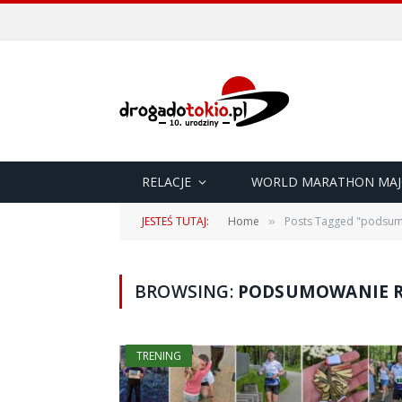
RELACJE
WORLD MARATHON MAJ
JESTEŚ TUTAJ:
Home
Posts Tagged "podsum
»
BROWSING:
PODSUMOWANIE 
TRENING