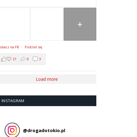
+
obacz na FB
·
Podziel się
21
0
3
Load more
INSTAGRAM
@
drogadotokio.pl