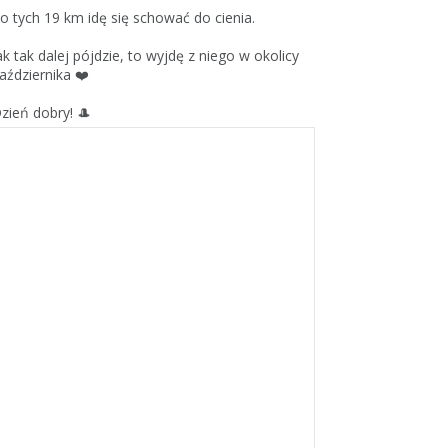
o tych 19 km idę się schować do cienia.
ak tak dalej pójdzie, to wyjdę z niego w okolicy
aździernika ❤️
zień dobry! 🎩