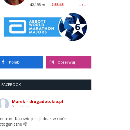
Polub
Obserwuj
FACEBOOK
Marek - drogadotokio.pl
5 dni temu
entrum Katowic jest jednak w opór
otogeniczne 🫡