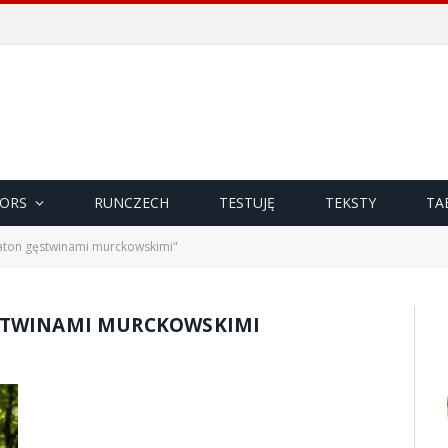
ORS
RUNCZECH
TESTUJĘ
TEKSTY
TA
aton gęstwinami murckowskimi"
TWINAMI MURCKOWSKIMI