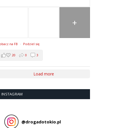
+
obacz na FB
·
Podziel się
20
0
3
Load more
INSTAGRAM
@
drogadotokio.pl