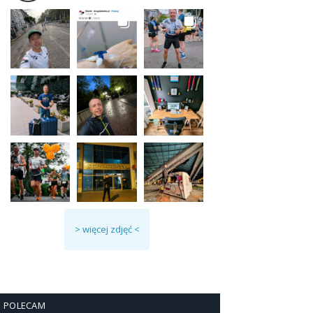
> więcej zdjęć <
POLECAM