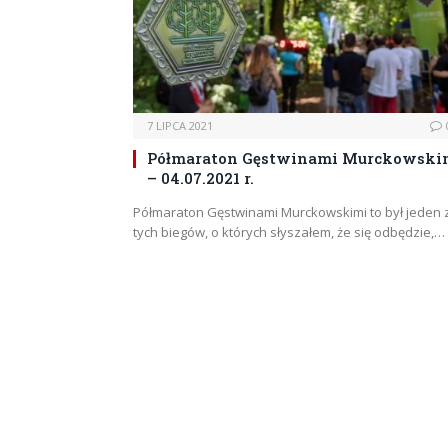
7 LIPCA 2021
Półmaraton Gęstwinami Murckowski
– 04.07.2021 r.
Półmaraton Gęstwinami Murckowskimi to był jeden 
tych biegów, o których słyszałem, że się odbędzie,…