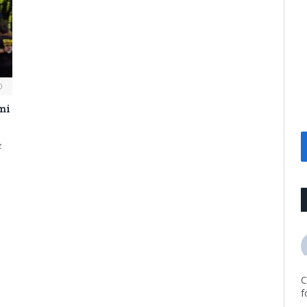
0
mi
z
C
f