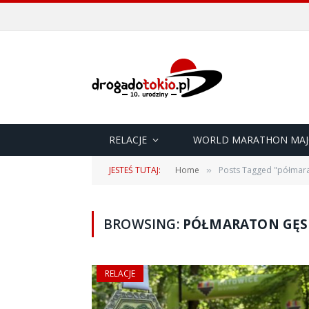
RELACJE
WORLD MARATHON MAJ
JESTEŚ TUTAJ:
Home
Posts Tagged "półmar
»
BROWSING:
PÓŁMARATON GĘS
RELACJE