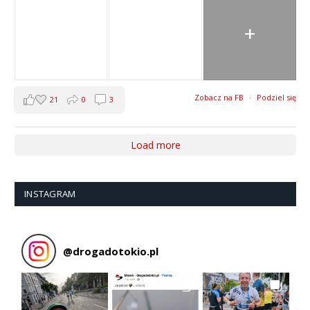
+
Zobacz na FB
·
Podziel się
21
0
3
Load more
INSTAGRAM
@
drogadotokio.pl