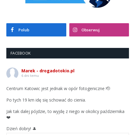
Polub
Obserwuj
FACEBOOK
Marek - drogadotokio.pl
6 dni temu
Centrum Katowic jest jednak w opór fotogeniczne 🫡
Po tych 19 km idę się schować do cienia.
Jak tak dalej pójdzie, to wyjdę z niego w okolicy października
❤️
Dzień dobry! 🎩