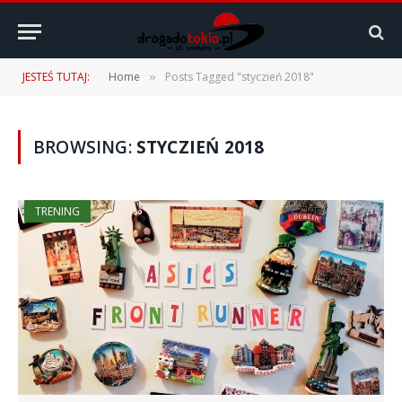
JESTEŚ TUTAJ:
Home
Posts Tagged "styczień 2018"
»
BROWSING:
STYCZIEŃ 2018
TRENING