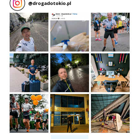
@
drogadotokio.pl