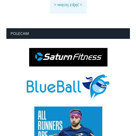
> więcej zdjęć <
POLECAM