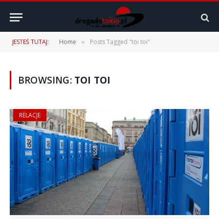
JESTEŚ TUTAJ:
Home
Posts Tagged "toi toi"
»
BROWSING:
TOI TOI
RELACJE