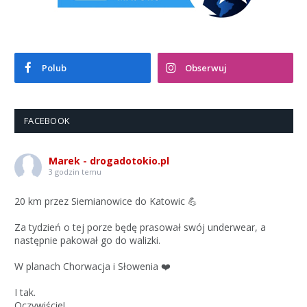
Polub
Obserwuj
FACEBOOK
Marek - drogadotokio.pl
3 godzin temu
20 km przez Siemianowice do Katowic 💪
Za tydzień o tej porze będę prasował swój underwear, a
następnie pakował go do walizki.
W planach Chorwacja i Słowenia ❤️
I tak.
Oczywiście!