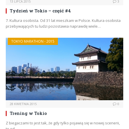
13 LIPCA 2015
3
Tydzień w Tokio – część #4
7. Kultura osobista. Od 31 lat mieszkam w Polsce. Kultura osobista
przebywających tu ludzi pozostawia naprawdę wiele…
TOKYO MARATHON - 2015
28 KWIETNIA 2015
0
Trening w Tokio
Z biegaczami to jest tak, że gdy tylko pojawią się w nowej scenerii,
to od…