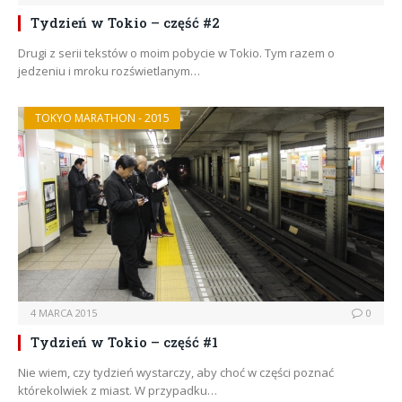
Tydzień w Tokio – część #2
Drugi z serii tekstów o moim pobycie w Tokio. Tym razem o
jedzeniu i mroku rozświetlanym…
TOKYO MARATHON - 2015
4 MARCA 2015
0
Tydzień w Tokio – część #1
Nie wiem, czy tydzień wystarczy, aby choć w części poznać
którekolwiek z miast. W przypadku…