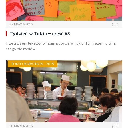
27 MARCA 2015
0
Tydzień w Tokio – część #3
Trzeci z serii tekstów o moim pobycie w Tokio. Tym razem o tym,
czego nie robić w…
TOKYO MARATHON - 2015
10 MARCA 2015
6