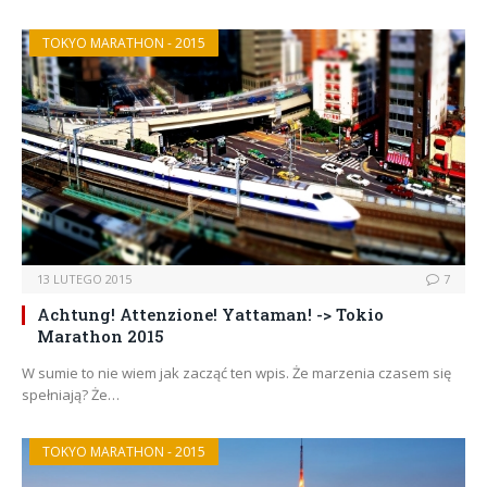
TOKYO MARATHON - 2015
13 LUTEGO 2015
7
Achtung! Attenzione! Yattaman! -> Tokio
Marathon 2015
W sumie to nie wiem jak zacząć ten wpis. Że marzenia czasem się
spełniają? Że…
TOKYO MARATHON - 2015