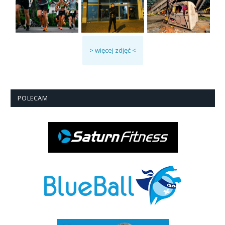
> więcej zdjęć <
POLECAM