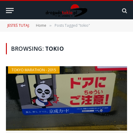
JESTEŚ TUTAJ:
Home
Posts Tagged "tokio"
»
BROWSING:
TOKIO
TOKYO MARATHON - 2015