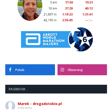
Polub
Obserwuj
FACEBOOK
Marek - drogadotokio.pl
6 dni temu