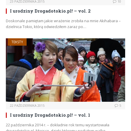
23 PAŹDZIERNIKA 2015
10
I urodziny Drogadotokio.pl! – vol. 2
Doskonale pamiętam jakie wrażenie zrobiła na mnie Akihabara –
dzielnica Tokio, którą odwiedziłem zaraz po…
TEKSTY
22 PAŹDZIERNIKA 2015
5
I urodziny Drogadotokio.pl! – vol. 1
22 października 2014 r. – dokładnie rok temu wystartowała
drogadotokio.pl. Miejsce, dzięki któremu podjąłem walkę,…