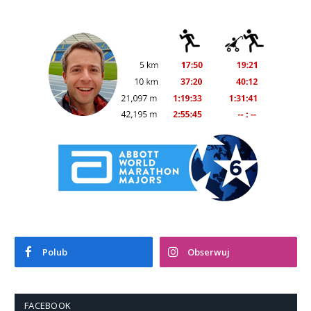
Polub
Obserwuj
FACEBOOK