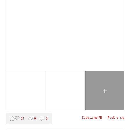
+
Zobacz na FB
·
Podziel się
21
0
3