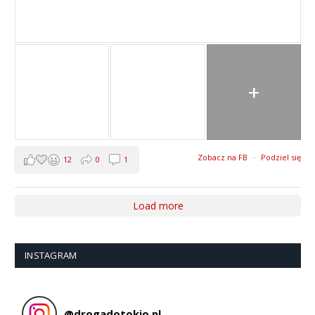
+
Zobacz na FB
·
Podziel się
12
0
1
Load more
INSTAGRAM
@
drogadotokio.pl