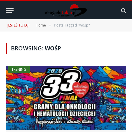
JESTEŚ TUTAJ:
Home
Posts Tagged "wośp"
»
BROWSING:
WOŚP
TRENING