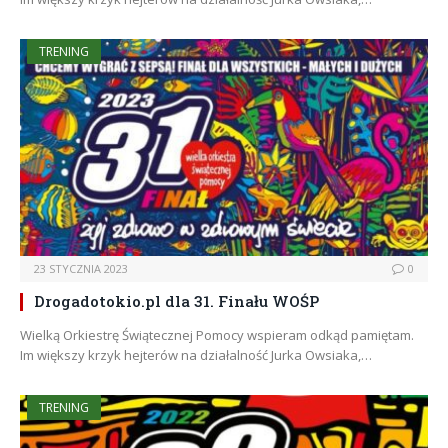
TRENING
23 STYCZNIA 2023
0
Drogadotokio.pl dla 31. Finału WOŚP
Wielką Orkiestrę Świątecznej Pomocy wspieram odkąd pamiętam.
Im większy krzyk hejterów na działalność Jurka Owsiaka,…
TRENING