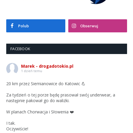
Polub
Obserwuj
FACEBOOK
Marek - drogadotokio.pl
1 dzień temu
20 km przez Siemianowice do Katowic 💪
Za tydzień o tej porze będę prasował swój underwear, a
następnie pakował go do walizki.
W planach Chorwacja i Słowenia ❤️
I tak.
Oczywiście!