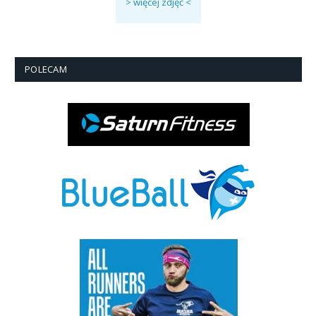
> więcej zdjęć <
POLECAM