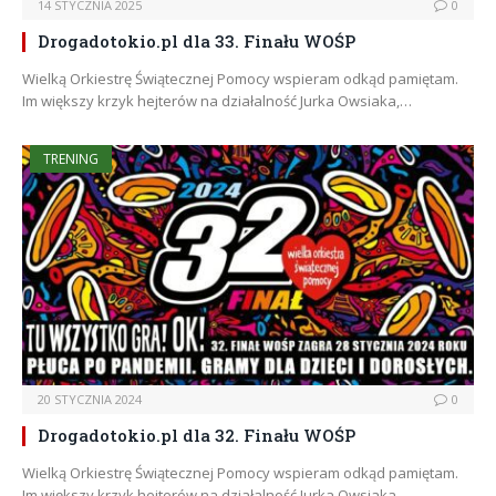
14 STYCZNIA 2025
0
Drogadotokio.pl dla 33. Finału WOŚP
Wielką Orkiestrę Świątecznej Pomocy wspieram odkąd pamiętam.
Im większy krzyk hejterów na działalność Jurka Owsiaka,…
TRENING
20 STYCZNIA 2024
0
Drogadotokio.pl dla 32. Finału WOŚP
Wielką Orkiestrę Świątecznej Pomocy wspieram odkąd pamiętam.
Im większy krzyk hejterów na działalność Jurka Owsiaka,…