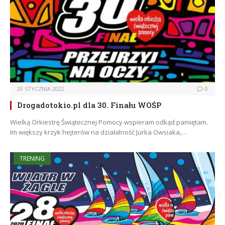
20 STYCZNIA 2022
0
Drogadotokio.pl dla 30. Finału WOŚP
Wielką Orkiestrę Świątecznej Pomocy wspieram odkąd pamiętam.
Im większy krzyk hejterów na działalność Jurka Owsiaka,…
TRENING