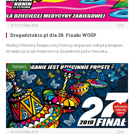
10 STYCZNIA 2020
0
Drogadotokio.pl dla 28. Finału WOŚP
Wielką Orkiestrę Świątecznej Pomocy wspieram odkąd pamiętam.
Im większy krzyk hejterów na działalność Jurka Owsiaka,…
TRENING
10 STYCZNIA 2019
0