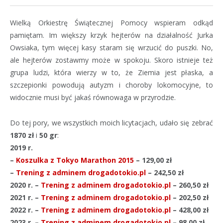
Wielką Orkiestrę Świątecznej Pomocy wspieram odkąd
pamiętam. Im większy krzyk hejterów na działalność Jurka
Owsiaka, tym więcej kasy staram się wrzucić do puszki. No,
ale hejterów zostawmy może w spokoju. Skoro istnieje też
grupa ludzi, która wierzy w to, że Ziemia jest płaska, a
szczepionki powodują autyzm i choroby lokomocyjne, to
widocznie musi być jakaś równowaga w przyrodzie.
Do tej pory, we wszystkich moich licytacjach, udało się zebrać
1870 zł
i
50 gr
:
2019 r.
–
Koszulka z Tokyo Marathon 2015
– 129,00 zł
–
Trening z adminem drogadotokio.pl
– 242,50 zł
2020 r. –
Trening z adminem drogadotokio.pl
– 260,50 zł
2021 r. –
Trening z adminem drogadotokio.pl
– 202,50 zł
2022 r. –
Trening z adminem drogadotokio.pl
– 428,00 zł
2023 r. –
Trening z adminem drogadotokio.pl
– 98,00 zł