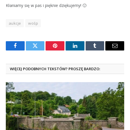
Kłaniamy się w pas i pięknie dziękujemy! 🙂
aukcje
wośp
Facebook
Twitter
Pinterest
LinkedIn
Tumblr
Email
WIĘCEJ PODOBNYCH TEKSTÓW? PROSZĘ BARDZO: