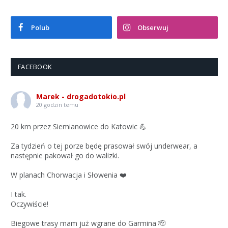
Polub
Obserwuj
FACEBOOK
Marek - drogadotokio.pl
20 godzin temu
20 km przez Siemianowice do Katowic 💪
Za tydzień o tej porze będę prasował swój underwear, a
następnie pakował go do walizki.
W planach Chorwacja i Słowenia ❤️
I tak.
Oczywiście!
Biegowe trasy mam już wgrane do Garmina 🫡