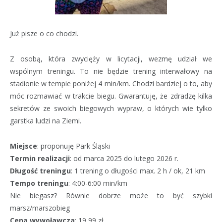
Już pisze o co chodzi.
Z osobą, która zwycięży w licytacji, wezmę udział we
wspólnym treningu. To nie będzie trening interwałowy na
stadionie w tempie poniżej 4 min/km. Chodzi bardziej o to, aby
móc rozmawiać w trakcie biegu. Gwarantuję, że zdradzę kilka
sekretów ze swoich biegowych wypraw, o których wie tylko
garstka ludzi na Ziemi.
Miejsce
: proponuję Park Śląski
Termin realizacji
: od marca 2025 do lutego 2026 r.
Długość treningu
: 1 trening o długości max. 2 h / ok, 21 km
Tempo treningu
: 4:00-6:00 min/km
Nie biegasz? Równie dobrze może to być szybki
marsz/marszobieg
Cena wywoławcza
: 19,99 zł