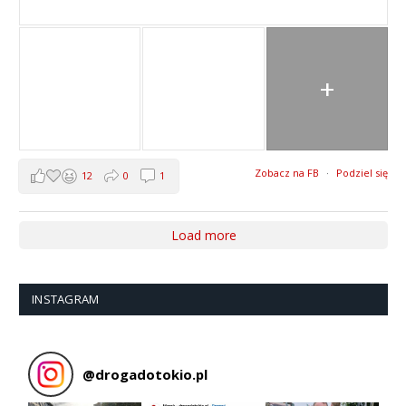
+
Zobacz na FB
·
Podziel się
12
0
1
Load more
INSTAGRAM
@
drogadotokio.pl