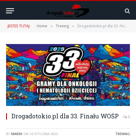
JESTEŚ TUTAJ:
Home
Trening
Drogadotokio.pl dla 33. Finału WOŚP
»
»
Drogadotokio.pl dla 33. Finału WOŚP
0
BY
MAREK
ON
14 STYCZNIA 2025
TRENING