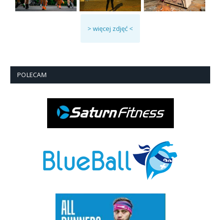
> więcej zdjęć <
POLECAM