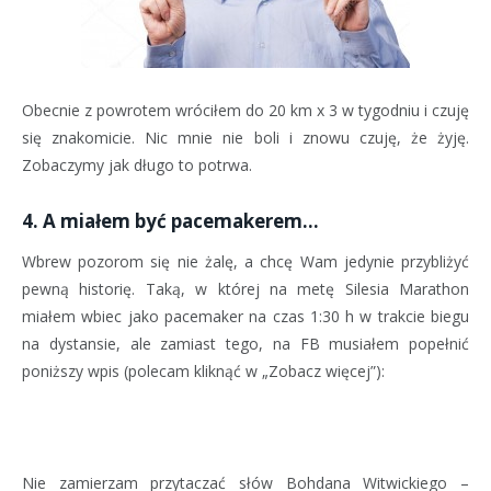
Obecnie z powrotem wróciłem do 20 km x 3 w tygodniu i czuję
się znakomicie. Nic mnie nie boli i znowu czuję, że żyję.
Zobaczymy jak długo to potrwa.
4. A miałem być pacemakerem…
Wbrew pozorom się nie żalę, a chcę Wam jedynie przybliżyć
pewną historię. Taką, w której na metę Silesia Marathon
miałem wbiec jako pacemaker na czas 1:30 h w trakcie biegu
na dystansie, ale zamiast tego, na FB musiałem popełnić
poniższy wpis (polecam kliknąć w „Zobacz więcej”):
Nie zamierzam przytaczać słów Bohdana Witwickiego –