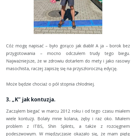
Cóż mogę napisać – było gorąco jak diabli! A ja – borok bez
przygotowania – mocno odczułem trudy tego biegu.
Najważniejsze, że w zdrowiu dotarłem do mety i jako rasowy
masochista, raczej zapiszę się na przyszłoroczną edycję.
Może będzie chociaż o pół stopnia chłodniej.
3. „K” jak kontuzja.
Zacząłem biegać w marcu 2012 roku i od tego czasu miałem
wiele kontuzji. Bolały mnie kolana, zęby i raz oko. Miałem
problem z ITBS, Shin Splints, a także z rozcięgnem
podeszwowym. W międzyczasie okazało się, że mam piętę