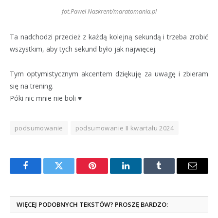
fot.Pawel Naskrent/maratomania.pl
Ta nadchodzi przecież z każdą kolejną sekundą i trzeba zrobić
wszystkim, aby tych sekund było jak najwięcej.
Tym optymistycznym akcentem dziękuję za uwagę i zbieram
się na trening.
Póki nic mnie nie boli ♥
podsumowanie
podsumowanie II kwartału 2024
Facebook
Twitter
Pinterest
LinkedIn
Tumblr
Email
WIĘCEJ PODOBNYCH TEKSTÓW? PROSZĘ BARDZO: