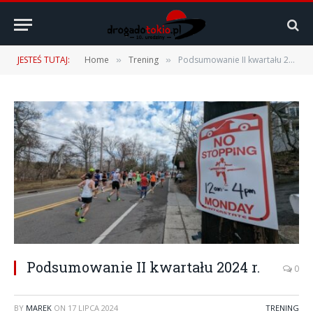
JESTEŚ TUTAJ:
Home
Trening
Podsumowanie II kwartału 2024 r.
»
»
Podsumowanie II kwartału 2024 r.
0
BY
MAREK
ON
17 LIPCA 2024
TRENING