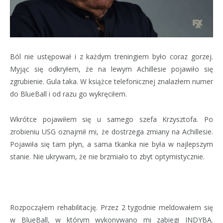
Ból nie ustępował i z każdym treningiem było coraz gorzej.
Myjąc się odkryłem, że na lewym Achillesie pojawiło się
zgrubienie. Gula taka. W książce telefonicznej znalazłem numer
do BlueBall i od razu go wykręciłem.
Wkrótce pojawiłem się u samego szefa Krzysztofa. Po
zrobieniu USG oznajmił mi, że dostrzega zmiany na Achillesie.
Pojawiła się tam płyn, a sama tkanka nie była w najlepszym
stanie. Nie ukrywam, że nie brzmiało to zbyt optymistycznie.
Rozpocząłem rehabilitację. Przez 2 tygodnie meldowałem się
w BlueBall, w którym wykonywano mi zabiegi INDYBĄ.