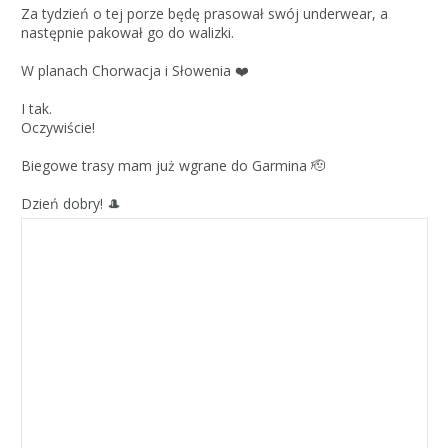
Za tydzień o tej porze będę prasował swój underwear, a
następnie pakował go do walizki.
W planach Chorwacja i Słowenia ❤️
I tak.
Oczywiście!
Biegowe trasy mam już wgrane do Garmina 🫡
Dzień dobry! 🎩