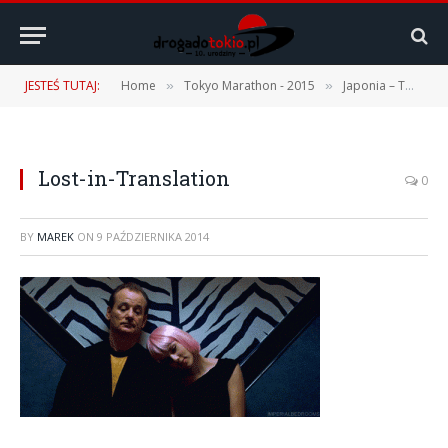
JESTEŚ TUTAJ:
Home
Tokyo Marathon - 2015
Japonia – TOP 8
»
»
Lost-in-Translation
0
BY
MAREK
ON
9 PAŹDZIERNIKA 2014