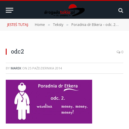
JESTEŚ TUTAJ:
Home
Teksty
Poradnia dr Etkera – odc. 2.
od
»
»
»
odc2
0
BY
MAREK
ON
25 PAŹDZIERNIKA 2014