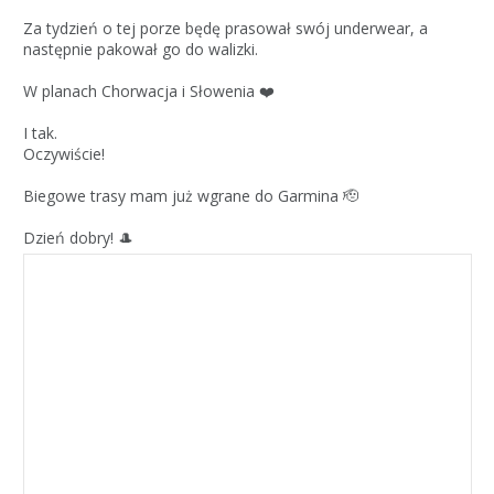
Za tydzień o tej porze będę prasował swój underwear, a
następnie pakował go do walizki.
W planach Chorwacja i Słowenia ❤️
I tak.
Oczywiście!
Biegowe trasy mam już wgrane do Garmina 🫡
Dzień dobry! 🎩