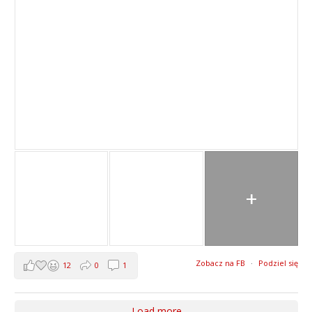
+
Zobacz na FB
·
Podziel się
12
0
1
Load more