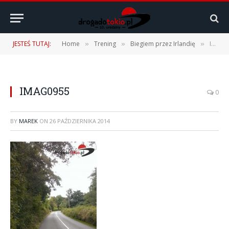
JESTEŚ TUTAJ:
Home
Trening
Biegiem przez Irlandię
IMAG0955
»
»
»
IMAG0955
0
BY
MAREK
ON
26 PAŹDZIERNIKA 2014