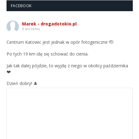
FACEBOOK
Marek - drogadotokio.pl
6 dni temu
Centrum Katowic jest jednak w opór fotogeniczne 🫡
Po tych 19 km idę się schować do cienia.
Jak tak dalej pójdzie, to wyjdę z niego w okolicy października
❤️
Dzień dobry! 🎩