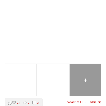
+
Zobacz na FB
·
Podziel się
21
0
3