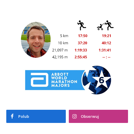
Polub
Obserwuj