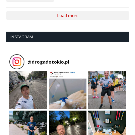
Load more
INSTAGRAM
@
drogadotokio.pl