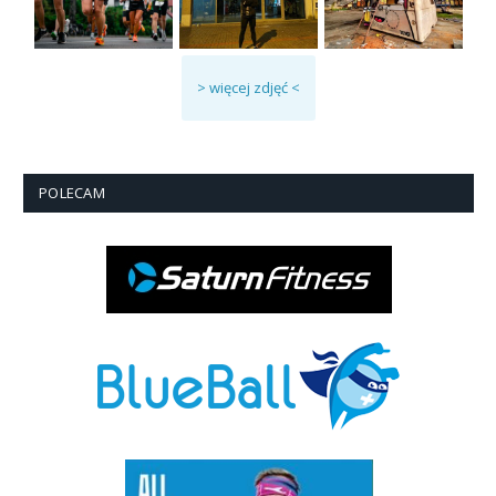
> więcej zdjęć <
POLECAM