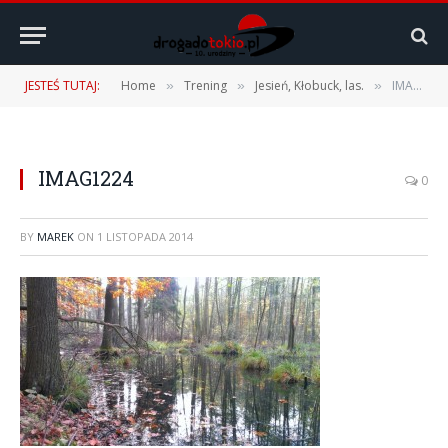
JESTEŚ TUTAJ:
Home
Trening
Jesień, Kłobuck, las.
IMAG1224
»
»
»
IMAG1224
0
BY
MAREK
ON
1 LISTOPADA 2014