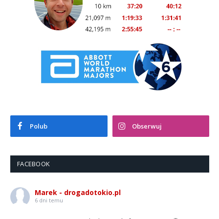
Polub
Obserwuj
FACEBOOK
Marek - drogadotokio.pl
6 dni temu