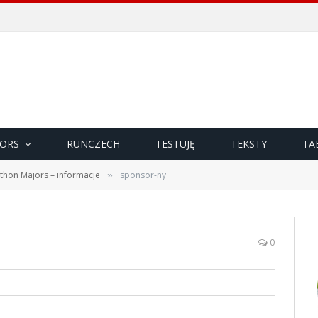
ORS
RUNCZECH
TESTUJĘ
TEKSTY
TA
thon Majors – informacje
sponsor-ny
»
0