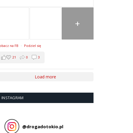
+
obacz na FB
·
Podziel się
21
0
3
Load more
INSTAGRAM
@
drogadotokio.pl