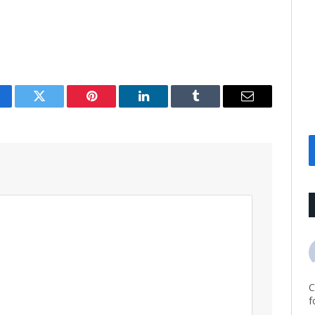
cebook
Twitter
Pinterest
LinkedIn
Tumblr
Email
C
f