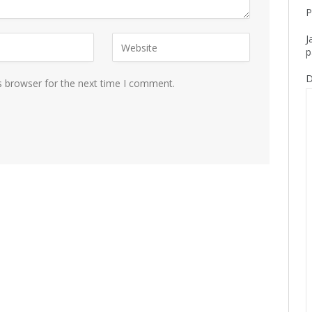
P
J
p
D
s browser for the next time I comment.