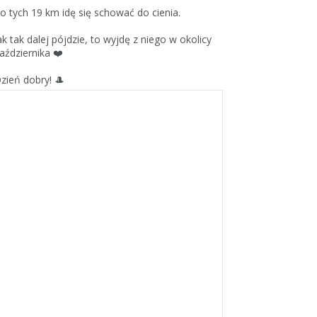
o tych 19 km idę się schować do cienia.
ak tak dalej pójdzie, to wyjdę z niego w okolicy
aździernika ❤️
zień dobry! 🎩