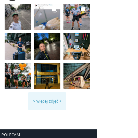
> więcej zdjęć <
POLECAM