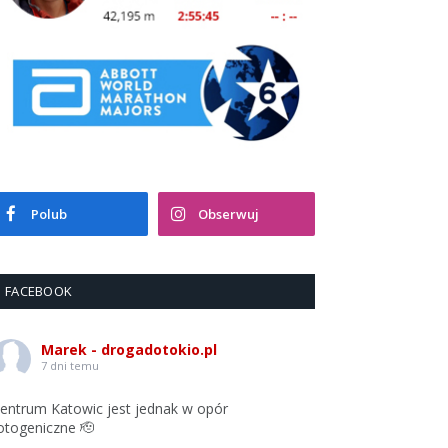
Polub
Obserwuj
FACEBOOK
Marek - drogadotokio.pl
7 dni temu
entrum Katowic jest jednak w opór
otogeniczne 🫡