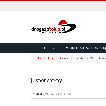
RELACJE
WORLD MARATHON MAJ
JESTEŚ TUTAJ:
Home
Teksty
World Mara
»
»
sponsor-ny
BY
MAREK
ON
26 GRUDNIA 2014