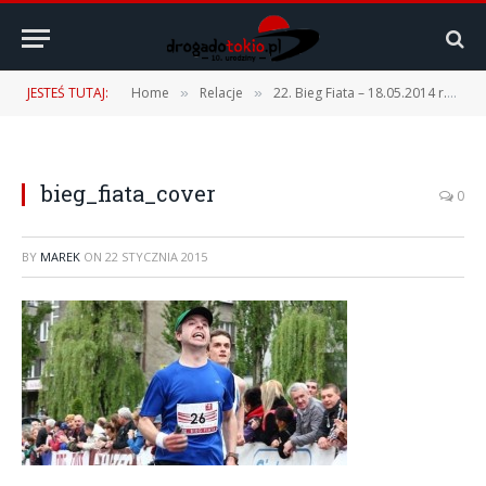
JESTEŚ TUTAJ:
Home
Relacje
22. Bieg Fiata – 18.05.2014 r.
b
»
»
»
bieg_fiata_cover
0
BY
MAREK
ON
22 STYCZNIA 2015