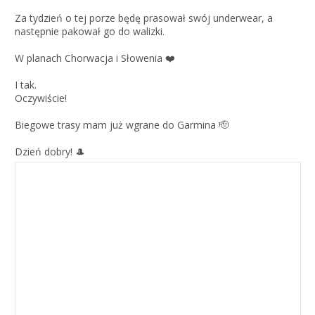
Za tydzień o tej porze będę prasował swój underwear, a
następnie pakował go do walizki.
W planach Chorwacja i Słowenia ❤️
I tak.
Oczywiście!
Biegowe trasy mam już wgrane do Garmina 🫡
Dzień dobry! 🎩