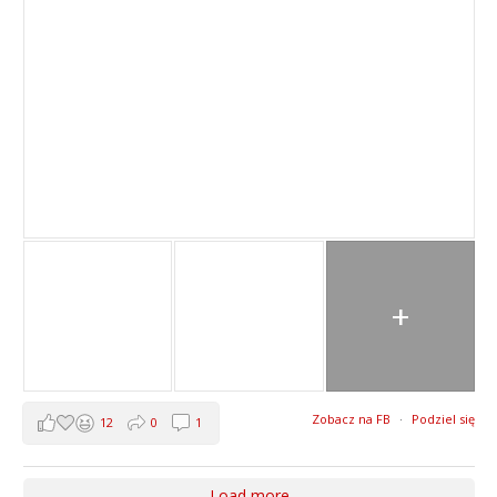
+
Zobacz na FB
·
Podziel się
12
0
1
Load more