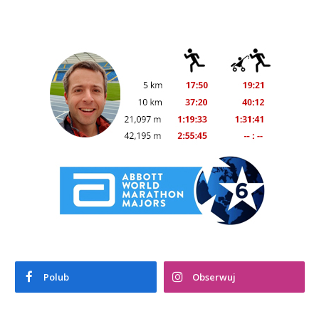
Polub
Obserwuj