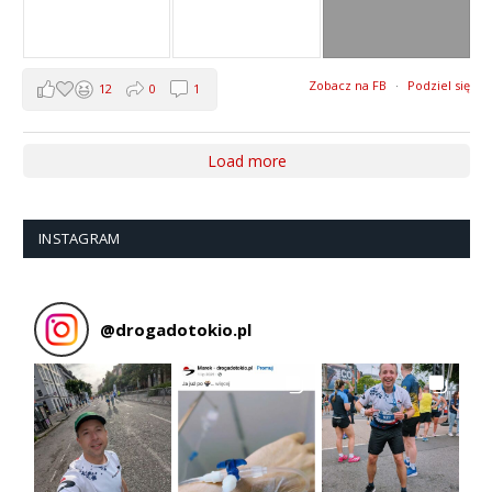
Zobacz na FB
·
Podziel się
12
0
1
Load more
INSTAGRAM
@
drogadotokio.pl