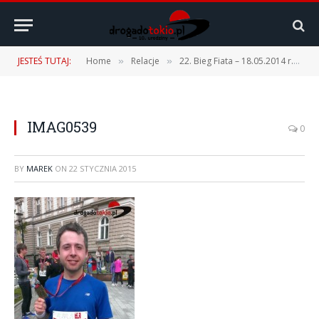
JESTEŚ TUTAJ:
Home
Relacje
22. Bieg Fiata – 18.05.2014 r.
I
»
»
»
IMAG0539
0
BY
MAREK
ON
22 STYCZNIA 2015