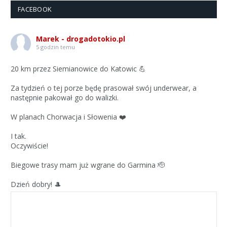
FACEBOOK
Marek - drogadotokio.pl
5 godzin temu
20 km przez Siemianowice do Katowic 💪
Za tydzień o tej porze będę prasował swój underwear, a
następnie pakował go do walizki.
W planach Chorwacja i Słowenia ❤️
I tak.
Oczywiście!
Biegowe trasy mam już wgrane do Garmina 🫡
Dzień dobry! 🎩