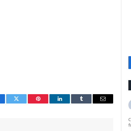
cebook
Twitter
Pinterest
LinkedIn
Tumblr
Email
C
f