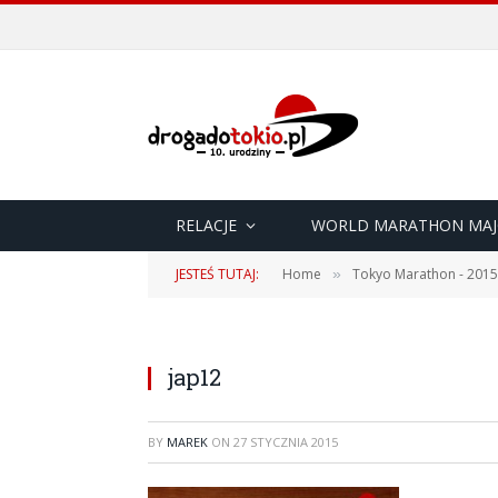
RELACJE
WORLD MARATHON MAJ
JESTEŚ TUTAJ:
Home
Tokyo Marathon - 2015
»
jap12
BY
MAREK
ON
27 STYCZNIA 2015