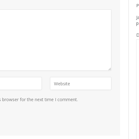
P
J
p
D
s browser for the next time I comment.