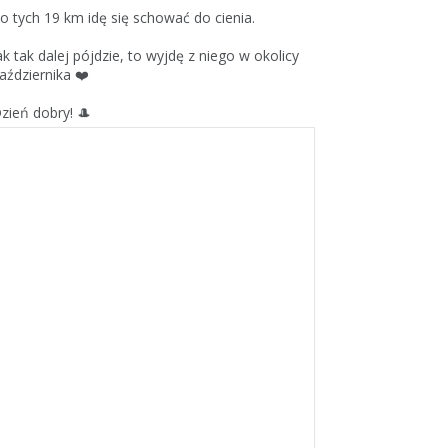
o tych 19 km idę się schować do cienia.
ak tak dalej pójdzie, to wyjdę z niego w okolicy
aździernika ❤️
zień dobry! 🎩