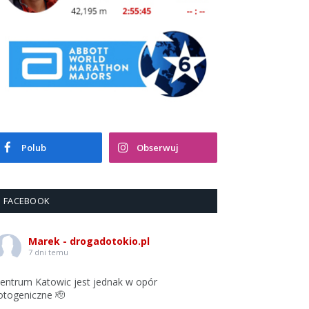
Polub
Obserwuj
FACEBOOK
Marek - drogadotokio.pl
7 dni temu
entrum Katowic jest jednak w opór
otogeniczne 🫡