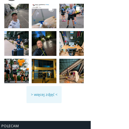
> więcej zdjęć <
POLECAM