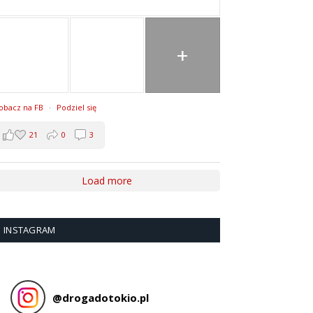
+
obacz na FB
·
Podziel się
21
0
3
Load more
INSTAGRAM
@
drogadotokio.pl