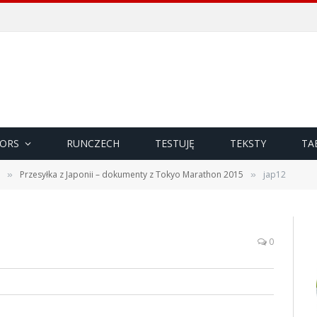
ORS
RUNCZECH
TESTUJĘ
TEKSTY
TA
Przesyłka z Japonii – dokumenty z Tokyo Marathon 2015
jap12
»
»
0